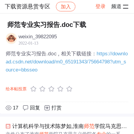
下载资源悬赏专区
登录
频道
加入
帖子详情
社区
下载资源悬赏专区
师范专业实习报告.doc下载
weixin_39822095
2022-01-13
师范专业实习报告.doc , 相关下载链接：
https://downlo
ad.csdn.net/download/m0_65191343/75664798?utm_s
ource=bbsseo
给本帖投票
17
回复
打赏
计算机科学与技术陈梦如,淮南
师范
学院马克思主义学院文件.