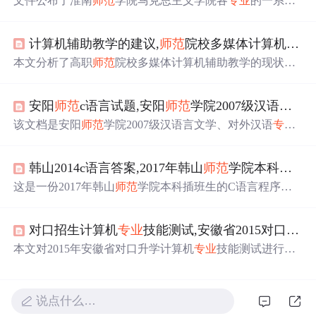
文件公布了淮南
师范
学院马克思主义学院各
专业
的一系列
学生姓名，包括他们在不同班级的分布，涉及的
专业
有戏
剧影视文学、计算机科学与技术、食品质量与安全、化
计算机辅助教学的建议,
师范
院校多媒体计算机辅助教学误区与改进建议.
学、化学工程与工艺、英语、轨道交通信号与控制、生物
制药、物流工程、财务管理、市场营销、社会工作、电气
本文分析了高职
师范
院校多媒体计算机辅助教学的现状，
工程及其自动化、自动化、应用数学、法学、动画、环境
指出基础硬件设施良好，教学软件应用广泛，但多媒体功
艺术、财务管理、会计学、汉语言、音乐表演、商务英
能未充分利用，教师过度依赖
下载
资源，教学方式单一。
语、金融数学、文化产业管理、电子商务、会计学、汉语
安阳
师范
c语言试题,安阳
师范
学院2007级汉语言文学、对外汉语
提出应强化多媒体教学的动态功能，提升教学软件质量，
言、法学、动画、环境艺术等。
以提高教学质量。
该文档是安阳
师范
学院2007级汉语言文学、对外汉语
专业
现代汉语课2007 - 2008学年度第二学期考试试卷B，包含填
空、判断、单选、多选等题型，考查语法性质、语法单
韩山2014c语言答案,2017年韩山
师范
学院本科插班生《C语言程序的设计》试卷.
位、短语类型、句子分类等现代汉语知识。
这是一份2017年韩山
师范
学院本科插班生的C语言程序设
计考试试卷，包含填空题、单项选择题、程序阅读及程序
填空等题型，主要考察考生对C语言基础知识、程序结
对口招生计算机
专业
技能测试,安徽省2015对口升学计算机
构、逻辑判断、文件操作、位运算等知识的掌握情况。
本文对2015年安徽省对口升学计算机
专业
技能测试进行解
析，涉及滁州学院、淮南
师范
学院等多所院校。介绍了考
试内容为“知识+技能”，知识部分含文化课和
专业
理论，技
能测试分值及合格标准等，还详细说明了上机测试的考核
说点什么…
内容，如文字处理、数据处理、网络技术应用等。