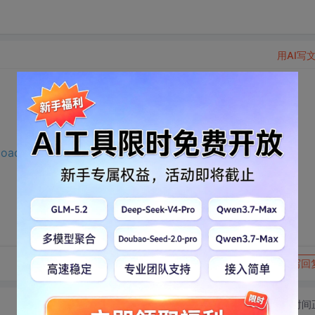
用AI写
nload.csdn.net/download/m0_65191343/75529490?
转发到动态
举报
写回
切换为时间