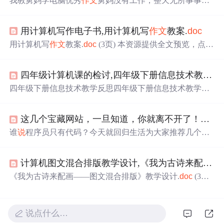
我教舅妈学电脑优秀
作文
舅妈没有工作，整天无所事事。
一天，我心血来潮，拉着舅妈来到电脑面前，故意拉长着
声音
说
：“舅妈，你整天游手好闲，多无聊啊。今天，我来
用计算机写作电子书,用计算机写
作文
教案.
doc
教你学电脑，让你解解闷。”“好啊，好啊！我到要看看这
个玩意儿有什么吸引人的地方。”舅妈像个孩子似的不停地
用计算机写
作文
教案.
doc
(3页) 本资源提供全文预览，点击
点头。舅妈还算不笨，开关机很快就学会了。于是，我打
全文预览即可全文预览,如果喜欢文档就
下载
吧，查找使用
开word教她打字，这可就难了，舅妈普通话不好，平舌
更方便哦！9.90 积分 用计算机写
作文
教案一、教学目标与
音、翘舌音、前鼻音、后鼻音严重不分，一个字...
四年级计算机课的检讨,四年级下册信息技术教学反思.
要求1、知识与技能：认识WORD窗口的组成，了解WOR
D的启动方法及WORD文档的保存方法。2、过程与方法：
四年级下册信息技术教学反思四年级下册信息技术教学反
掌WORD中菜单栏、工具栏的使用方法。3、情感态度与
思??1? 汉字与印刷课后反思：在课堂中，教师上网
下载
了
价值观：形成利用计算机进行文字处理的意识并提高相应
很多相关的图片，学生很感兴趣，特别是讲到北京2008奥
的能力。4、创新...
这几个宝藏网站，一旦知道，你就离不开了！！！
运开幕式上的“和”字舞中那些道具，学生更是有精神。?2?
用电脑处理汉字课后反思：本节课内容很多，学生只是大
谁
说
程序员只有代码？今天就回归生活为大家推荐几个鲜
概了解一下。大部分学生家里都有电脑，也用过电脑打
为人知的私藏小众网站，每一个都堪称日常神器并且其中
字，对输入法有一定的了解。输入输出设备很多学生都见
很多网站是完全免费的，基本上都是非常良心好用，让你
过，比如扫描仪、手写板，摄像头，打...
计算机图文混合排版教学设计,《我为古诗来配画——图文混合排版》教学设计.
相见恨晚，用过就离不开。有用的话记得分享给需要的他
她它1：优质免费PPT模板
下载
-PPT 超级市场PPT 超级市场
《我为古诗来配画——图文混合排版》教学设计.
doc
(3页)
是一个完全免费的 PPT 模板
下载
网站。它主要的特点就是
本资源提供全文预览，点击全文预览即可全文预览,如果喜
每一个 PPT 模板的质量都是极高，并且非常精美。它的界
欢文档就
下载
吧，查找使用更方便哦！9.9 积分 第6课 我为
面非常简洁，没有任何多余的东西，只有一个简单的搜索
古诗来配画——图文混合排版 一、教学目标1、知识与技
说点什么…
框和部分推荐模板，你可以直接利用网站的搜索功能搜索
能 通过为古诗配画，学习图文混合排版，让学生掌握并熟