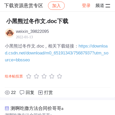
下载资源悬赏专区
登录
频道
加入
帖子详情
社区
下载资源悬赏专区
小黑熊过冬作文.doc下载
weixin_39822095
2022-01-13
小黑熊过冬作文.doc , 相关下载链接：
https://downloa
d.csdn.net/download/m0_65191343/75687937?utm_so
urce=bbsseo
给本帖投票
22
回复
打赏
测啊吃撒方法合同价哥哥a