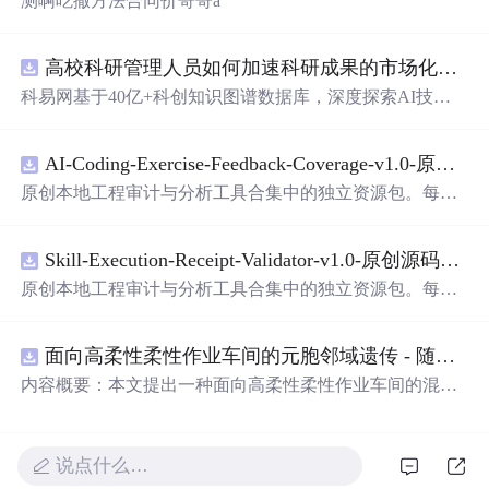
测啊吃撒方法合同价哥哥a
高校科研管理人员如何加速科研成果的市场化转化？.
科易网基于40亿+科创知识图谱数据库，深度探索AI技术
在技术转移、成果转化、技术经纪、知识产权、产业创
新、科技招商等垂直领域的多样化应用场景，研究科技创
AI-Coding-Exercise-Feedback-Coverage-v1.0-原创源码与文档.zip
新领域的AI+数智化解决方案，推动科技创新与产业创新
智能化发展。
原创本地工程审计与分析工具合集中的独立资源包。每个
ZIP包含完整源码、3项自动化测试、可复现合成示例、离
线HTML、JSON与SVG报告、1080×720真实运行效果图、
Skill-Execution-Receipt-Validator-v1.0-原创源码与文档.zip
README、运行说明、功能清单、MIT License及原创与授
权声明。解压后进入project目录，执行npm test验证算法，
原创本地工程审计与分析工具合集中的独立资源包。每个
执行npm run report生成报告，也可通过本地静态服务器打
ZIP包含完整源码、3项自动化测试、可复现合成示例、离
开网页。运行时零第三方依赖，不包含热点产品或开源项
线HTML、JSON与SVG报告、1080×720真实运行效果图、
目源码、Logo、官方截图、论文、生产日志或其他受限素
面向高柔性柔性作业车间的元胞邻域遗传 - 随机重启爬山混合调度优化算法（Matlab代码实现）
README、运行说明、功能清单、MIT License及原创与授
材。适合前端开发、AI应用工程、测试审计和课程实践。
权声明。解压后进入project目录，执行npm test验证算法，
内容概要：本文提出一种面向高柔性柔性作业车间的混合
执行npm run report生成报告，也可通过本地静态服务器打
调度优化算法——元胞邻域遗传-随机重启爬山混合调度优
开网页。运行时零第三方依赖，不包含热点产品或开源项
化算法，该算法深度融合元胞自动机的局部搜索机制与遗
目源码、Logo、官方截图、论文、生产日志或其他受限素
传算法的全局寻优能力，并创新性地引入随机重启爬山策
说点什么…
材。适合前端开发、AI应用工程、测试审计和课程实践。
略以增强跳出局部最优的能力，从而有效应对高柔性车间