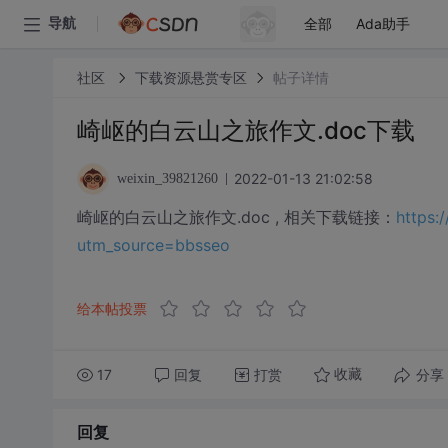
全部
Ada助手
导航
社区
下载资源悬赏专区
帖子详情
崎岖的白云山之旅作文.doc下载
2022-01-13 21:02:58
weixin_39821260
崎岖的白云山之旅作文.doc , 相关下载链接：
https:
utm_source=bbsseo
给本帖投票
17
回复
打赏
分享
收藏
回复