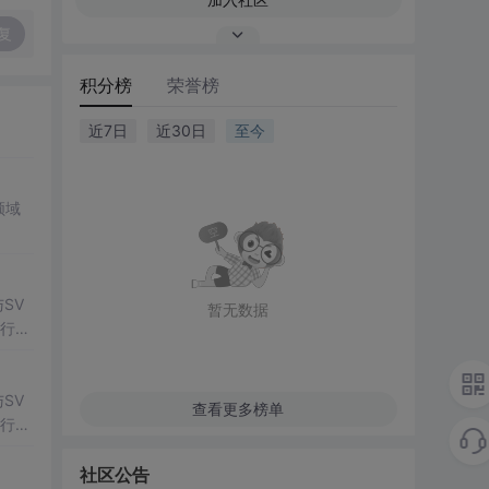
复
积分榜
荣誉榜
近7日
近30日
至今
领域
SV
暂无数据
行np
项目
SV
查看更多榜单
行np
项目
社区公告