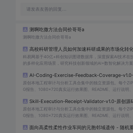
请发表友善的回复…
测啊吃撒方法合同价哥哥a
测啊吃撒方法合同价哥哥a
高校科研管理人员如何加速科研成果的市场化转化
科易网基于40亿+科创知识图谱数据库，深度探索AI技术
的多样化应用场景，研究科技创新领域的AI+数智化解决方
AI-Coding-Exercise-Feedback-Coverage-
原创本地工程审计与分析工具合集中的独立资源包。每个ZIP
G报告、1080×720真实运行效果图、README、运行说明、功
m test验证算法，执行npm run report生成报
Skill-Execution-Receipt-Validator-v1.0-原
源码、Logo、官方截图、论文、生产日志或其他受限素材
原创本地工程审计与分析工具合集中的独立资源包。每个ZIP
G报告、1080×720真实运行效果图、README、运行说明、功
m test验证算法，执行npm run report生成报
面向高柔性柔性作业车间的元胞邻域遗传 - 随机重
源码、Logo、官方截图、论文、生产日志或其他受限素材