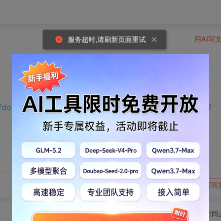
用AI写
服务超时,请刷新页面重试
//download.csdn.net/download/m0_65191343/75658994?
转发到动态
举报
写回
切换为时间