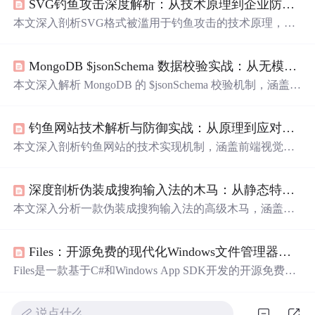
SVG钓鱼攻击深度解析：从技术原理到企业防御实战
本文深入剖析SVG格式被滥用于钓鱼攻击的技术原理，重
点涵盖SVG内嵌JavaScript、外部资源引用、事件绑定及Ba
se64编码等恶意利用方式；分析其绕过邮件网关、用户信
MongoDB $jsonSchema 数据校验实战：从无模式到有契约
任与静态检测的机制；并提出覆盖终端用户、邮件安全网
关、终端防护及安全培训的多层防御体系，强调动态沙箱
本文深入解析 MongoDB 的 $jsonSchema 校验机制，涵盖 v
分析、XML结构检测与行为监控等关键技术手段。
alidationLevel 与 validationAction 配置策略、bsonType 类型
规范、required/properties 协同使用、嵌套文档与数组校验
钓鱼网站技术解析与防御实战：从原理到应对策略
要点，并提供新集合创建、存量集合迁移、问题排查等完
整实操链路。强调校验应聚焦格式确定性，业务逻辑交由
本文深入剖析钓鱼网站的技术实现机制，涵盖前端视觉欺
应用层处理，避免在数据库中引入不可控条件判断。
骗、后端数据窃取、域名与SSL证书滥用等关键环节；系
统梳理通用型、精准型、中间人及克隆类钓鱼攻击形态；
深度剖析伪装成搜狗输入法的木马：从静态特征到动态行为与防御策略
提出链接检查三步法、邮件‘五不’原则、双因素认证、密
码管理器等实用防御策略，并覆盖职场、移动端、电商等
本文深入分析一款伪装成搜狗输入法的高级木马，涵盖其
高危场景的应对方案。
静态特征（如伪造数字签名、异常公司名、可疑导入AP
I）、动态行为（键盘钩子、剪贴板窃取、文件遍历、HTT
Files：开源免费的现代化Windows文件管理器，提升工作效率的颜值革命
PS C2通信）及持久化机制（注册表启动项）。结合TTPs
映射与威胁情报，提出基于签名验证、EDR监控、应用白
Files是一款基于C#和Windows App SDK开发的开源免费Wi
名单和用户意识的多层防御策略，并提供手工排查与应急
ndows文件管理器，采用MVVM架构与Fluent Design，支持
处置流程。
多标签页、分栏视图、智能地址栏、文件预览、批量重命
说点什么…
名及深度主题定制。其兼顾原生性能与现代UI体验，内存