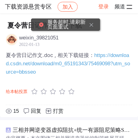
下载资源悬赏专区
登录
频道
加入
帖子详情
社区
下载资源悬赏专区
服务超时,请刷新
夏令营日记作文.doc下载
页面重试
weixin_39821051
2022-01-13
夏令营日记作文.doc , 相关下载链接：
https://downloa
d.csdn.net/download/m0_65191343/75469098?utm_so
urce=bbsseo
给本帖投票
15
回复
打赏
三相并网逆变器虚拟阻抗+统一有源阻尼策略SVPWM+SPWM调制仿真