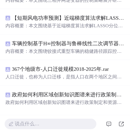
内容概要：本文围绕三相并网逆变器的控制策略展开研
究，重点探讨了虚拟阻抗与统一有源阻尼相结合的控制方
法，并实现了SVPWM（空间矢量脉宽调制）与SPWM
【短期风电功率预测】近端梯度算法求解LASSO分位数回归-短期风电功率预测研究（Matlab代码实现）
（正弦脉宽调制）两种调制方式在Simulink平台下的仿真建
模。通过引入虚拟阻抗改善系统输出阻抗特性，结合统一
内容概要：本文围绕基于近端梯度算法求解LASSO分位数
有源阻尼技术有效抑制LC或LCL滤波器引起的谐振问题，
回归的短期风电功率预测方法展开研究，旨在提升预测模
从而提升逆变器在弱电网条件下的并网稳定性与电能质
型在复杂环境下的精度与鲁棒性。文章系统构建了LASSO
量。研究涵盖了控制策略的设计、调制算法的实现、动态
车辆控制基于H∞控制器与鲁棒线性二次调节器RLQR的铰接式重型车辆的稳健路径跟踪控制研究（Matlab代码实现）
分位数回归模型，深入剖析其数学原理，并引入近端梯度
响应分析及谐波抑制效果评估，同时拓展涉及正负序分
算法进行高效优化求解，有效应对高维稀疏数据与异常值
内容概要：本文围绕铰接式重型车辆的稳健路径跟踪控制
离、中点电位平衡、DPWMA调制等关键技术，构建了完
干扰等问题。通过Matlab平台完成了完整的算法实现与仿
问题，提出并实现了基于H∞控制器与鲁棒线性二次调节器
整的高性能并网逆变器控制系统仿真体系。; 适合人群：适
真实验，利用实际风电数据验证了该方法在不同分位点下
（RLQR）的控制策略。通过建立车辆动力学模型，针对
用于从事电力电子、新能源发电、智能电网及相关领域的
的预测性能，结果表明其相较于传统方法具有更强的稳定
367个地级市-人口迁徙规模2018-2025年.rar
系统中存在的外部干扰与参数不确定性，设计H∞控制器以
研究生、科研人员和工程技术人员，特别是具备三相并网
性和准确性。此外，文档还整合了电力系统、机器学习、
增强系统的抗干扰能力，并结合RLQR优化控制性能，在
人口迁徙，也称为人口迁移，是指人口在两个地区之间的
逆变器控制理论基础并熟悉MATLAB/Simulink仿真环境的
路径规划等多个领域的相关科研方向与技术应用案例，突
保证稳定性的同时提升路径跟踪精度。研究利用Matlab进
空间移动，这种移动通常涉及人口居住地由迁出地到迁入
专业人士；; 使用场景及目标：①用于高校与科研机构开展
出该方法在新能源预测与智能优化中的广泛适用性与实践
行仿真验证，对比不同工况下的控制效果，展示了所提方
地的永久性或长期性的改变。 随着经济的不断发展、城市
并网逆变器稳定性与控制策略的深入研究；②支撑学位论
价值。; 适合人群：具备扎实的数学基础（如凸优化、统计
法在复杂行驶环境下的优越性与鲁棒性。; 适合人群：具备
政府如何利用区域创新知识图谱来进行政策制定和资源统筹？.
化进程的加速以及人们生活方式的转变，人口流动的趋势
文撰写、学术期刊投稿或科研项目申报中的仿真验证工
学习）与Matlab编程能力，从事新能源发电预测、电力系
自动控制理论基础、车辆工程或自动化相关背景，熟悉Mat
愈发明显。通过深入研究和分析人口迁徙的年度、月度数
政府如何利用区域创新知识图谱来进行政策制定和资源统
作；③为企业研发高性能、高可靠性的并网逆变器产品提
统调度、智能优化算法或机器学习等领域的科研人员、工
lab/Simulink仿真工具，从事智能车辆控制、路径跟踪算法
据，我们能够更深入地理解这一社会现象，为政策制定、
筹？
供先进的控制方案与技术原型支持；; 阅读建议：建议读者
程技术人员及研究生。; 使用场景及目标：①应用于短期风
研究的研究生、科研人员及工程技术人员。; 使用场景及目
城市规划和社会发展提供有力支持。
结合提供的Simulink模型文件进行实际操作与仿真验证，重
电功率预测，增强模型对噪声、异常值及非平稳特性的适
标：①应用于铰接式重型车辆（如矿用卡车、大型拖挂
点关注虚拟阻抗参数设计与有源阻尼的协同作用机制，深
应能力，提升电网调度的安全性与经济性；②为研究LASS
说点什么…
车）的自动驾驶路径跟踪控制系统设计；②为解决存在模
入理解不同调制策略对系统性能的影响，并可进一步拓展
O回归、分位数回归及近端梯度优化算法的学者提供可复