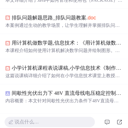
本文详细介绍了Java中如何管理和使用包（PACKAGE），
包括PACKAGE和IMPORT语句的使用，以及如何在不同工
程间调用类。通过示例展示了如何编译、打包和运行包含
排队问题解题思路_排队问题教案.
doc
包的Java程序，同时讲解了如何创建可执行的JAR包，并提
供了MANIFEST.MF文件的配置。
本案例通过生动的教学场景，让学生理解并掌握排队问题
的解题方法。通过亲身体验，培养学生的逻辑思维能力和
实际应用能力。
用计算机做数学题,信息技术：《用计算机做数学题和画图》教案.
本课程介绍如何使用计算机解决数学问题并绘制图形。主
要内容包括熟悉键盘布局、使用SHIFT键输入特殊字符以
及利用该键快速绘制七巧板。课程针对一年级学生的认知
小学计算机课程表说课稿,小学信息技术《制作课程表》说课稿.
水平进行了调整，确保内容易于理解。
这篇说课稿详细介绍了如何在小学信息技术课堂上教授学
生使用Word制作课程表，包括理解表格结构、插入表格、
输入内容、合并单元格、绘制斜线表头以及调整行列宽度
间歇性光伏出力下 48V 直流母线电压稳定控制及储能双向充放电闭环调控体系研究（Simulink仿真实现）
等技能。教学过程中采用任务驱动法，鼓励学生自主学习
和协作，旨在提升他们的信息处理能力和团队合作精神。
内容概要：本文针对间歇性光伏出力条件下48V直流母线
教学重点是表格的设计与编辑，难点是合并单元格和斜线
电压稳定控制及储能双向充放电闭环调控问题，提出一种
表头的制作。
基于离网光伏直流微网系统的协同控制体系。通过构建包
含光伏阵列、Boost型DC-DC变换器、双向DC-DC变换器
说点什么…
与锂离子电池储能系统的完整拓扑结构，结合光伏最大功