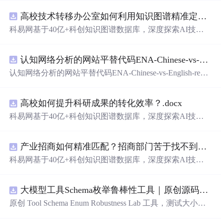
高校技术转移办公室如何利用知识图谱精准定位产业需求与技术适配点？.docx
科易网基于40亿+科创知识图谱数据库，深度探索AI技术
在技术转移、成果转化、技术经纪、知识产权、产业创
新、科技招商等垂直领域的多样化应用场景，研究科技创
认知网络分析的网站平替代码ENA-Chinese-vs-English-reproducible.zip
新领域的AI+数智化解决方案，推动科技创新与产业创新
智能化发展。
认知网络分析的网站平替代码ENA-Chinese-vs-English-repro
ducible.zip
高校如何提升科研成果的转化效率？.docx
科易网基于40亿+科创知识图谱数据库，深度探索AI技术
在技术转移、成果转化、技术经纪、知识产权、产业创
新、科技招商等垂直领域的多样化应用场景，研究科技创
产业招商如何精准匹配？招商部门苦于找不到符合产业链补链强链方向的目标企业怎么办？.docx
新领域的AI+数智化解决方案，推动科技创新与产业创新
智能化发展。
科易网基于40亿+科创知识图谱数据库，深度探索AI技术
在技术转移、成果转化、技术经纪、知识产权、产业创
新、科技招商等垂直领域的多样化应用场景，研究科技创
大模型工具Schema枚举鲁棒性工具｜原创源码+测试+离线报告
新领域的AI+数智化解决方案，推动科技创新与产业创新
智能化发展。
原创 Tool Schema Enum Robustness Lab 工具，测试大小
写、别名、未知枚举、空值与多语言取值对工具参数校验