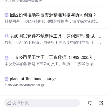
coze实现客服问答案例
园区如何推动科技资源精准对接与协同创新？.
doc
x
科易网基于40亿+科创知识图谱数据库，深度探索AI技术
在技术转移、成果转化、技术经纪、知识产权、产业创
新、科技招商等垂直领域的多样化应用场景，研究科技创
仓颉测试套件不稳定性工具｜原创源码+测试+离线报告
新领域的AI+数智化解决方案，推动科技创新与产业创新
智能化发展。
原创可运行的工程审计与分析工具合集中的独立项目。每
个压缩包包含完整 Node.js、HTML、CSS、JavaScript 源
码，内置合成示例、3 项自动化验收、离线 HTML/JSON/S
上市公司员工学历、工资数据（1999-2023年）
VG 报告、1080×720 运行效果图、README、运行说明、
MIT License 与原创授权声明。零第三方运行依赖，不包含
本次分享的数据是上市公司员工、学历、工资等数据，包
榜单产品源码、官方素材、论文、账号数据或未授权内
括员工性别、各学历水平人数，以及员工薪酬、高管年薪
容。适合 AI 工程、前端、运维和质量团队用于本地预检、
等，数据年份为1999-2023年，存在一定缺失，希望对大家
教学演示与二次开发。运行方法：Node.js 18+ 下执行 npm
plane-offline-bundle.tar.gz
有所帮助 一、数据介绍 数据名称：上市公司员工学历、工
test 与 npm run report，或启动静态服务器打开 index.html。
资数据 数据范围：A股上市公司 数据年份：1999-2023年
plane-offline-bundle.tar.gz
样本数量：66897条 数据来源：上市公司公告 二、指标说
明 年份 股票代码 股票简称 中文全称 行业名称 行业代码
省份 城市 区县 省份代码 城市代码 区县代码 首次上市年份
说点什么…
上市状态 员工人数 男性人数 女性人数 研究生及以上 本科