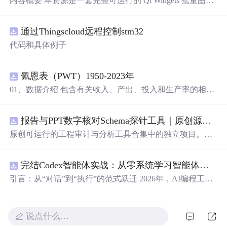
内容概要 本资源是一套完整可运行的 Qt Widgets 批量图片
压缩桌面工具源码，基于 Qt5/C++ 从零开发，专为初学者
设计，分步实现图片批量处理全套功能。工具支持多选单
通过Thingscloud远程控制stm32
张图片、直接读取整个文件夹内所有 JPG/PNG 图像，可自
定义输出图片分辨率、调节 JPG0~100 区间压缩质量，自
代码和具体例子
带锁定宽高比防拉伸变形功能；批量处理完成后自动统计
每张图片压缩前后文件体积，计算整体压缩缩小比例，直
观展示压缩效果。 适用人群 Qt/C++ 零基础初学者，学习
佩恩表（PWT）1950-2023年
QImage 图像绘图、文件目录遍历、UI 交互开发； 需要本
01、数据介绍 包含有关收入、产出、投入和生产率的相对
地批量处理图片的办公、设计、自媒体从业者； 想要学习
水平信息，涵盖1950-2023年各国GDP、汇率、TFP、CPI
图片缩放、JPG 压缩、本地文件 IO、进度条交互的开发学
指数、人口、人力资本等多项数据，整理的PWT 11.0中文
习者。 使用场景 自媒体批量压缩配图，降低图片体积节省
报告与PPT数字核对Schema探针工具｜原创源码+测试+离线报告
翻译使用说明，英文原版使用说明。 数据名称：佩恩表
上传流量；
摄影
、设计批量统一图片尺寸，批量轻量化相
（PWT） 数据年份：1950-2023年
原创可运行的工程审计与分析工具合集中的独立项目。每
册图片； 程序开发学习：QFileDialog 文件选择、QDir 文
个压缩包包含完整 Node.js、HTML、CSS、JavaScript 源
件夹遍历、QImage 缩放保存、QSlider 参数联动、批量循
码，内置合成示例、3 项自动化验收、离线 HTML/JSON/S
环界面防卡顿、文件大小格式化转换全套 Qt 图像开发实战
完结Codex智能体实战：从零系统学习智能体应用
VG 报告、1080×720 运行效果图、README、运行说明、
案例。 工具核心功能清单 双模式导入图片：手动多选单张
MIT License 与原创授权声明。零第三方运行依赖，不包含
引言：从“对话”到“执行”的范式跃迁 2026年，AI编程工具
图片 / 一键读取整个文件夹全部图片； 自定义输出宽高分
榜单产品源码、官方素材、论文、账号数据或未授权内
正经历一场深刻变革。过去，我们习惯于在对话框里向AI
辨率，支持锁定原始宽高比，避免图片拉伸变形； 滑块调
容。适合 AI 工程、前端、运维和质量团队用于本地预检、
描述需求，然后手动复制它生成的代码、安装依赖、调试
节 JPG 压缩质量 0~100，平衡图片清晰度与文件占用大
教学演示与二次开发。运行方法：Node.js 18+ 下执行 npm
运行——AI是“顾问”，而我们是“执行者”。如今，以Open
小； 自定义输出保存目录，批量生成压缩后的图片文件；
说点什么…
test 与 npm run report，或启动静态服务器打开 index.html。
AI Codex为代表的新一代智能体平台，已经彻底打破了这
实时进度条展示处理进度，循环中刷新界面，程序不会假