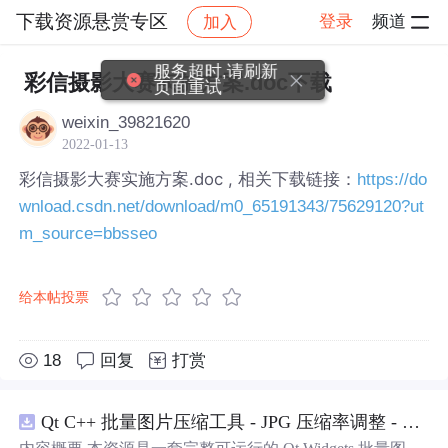
下载资源悬赏专区
登录
频道
加入
帖子详情
社区
下载资源悬赏专区
服务超时,请刷新
彩信摄影大赛实施方案.doc下载
页面重试
weixin_39821620
2022-01-13
彩信摄影大赛实施方案.doc , 相关下载链接：
https://do
wnload.csdn.net/download/m0_65191343/75629120?ut
m_source=bbsseo
给本帖投票
18
回复
打赏
Qt C++ 批量图片压缩工具 - JPG 压缩率调整 - 批量修改分辨率 - 本地图片批处理（源码）