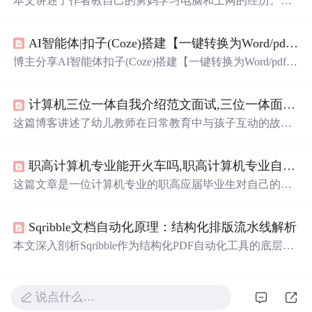
本文讲述了作者教自己的舅妈学习电脑和上网的经历。从
最初学习开关机和打字的困难，到舅妈逐渐熟练并学会使
用QQ和上网，甚至在网上开店，舅妈的进步给作者带来了
AI智能体|扣子(Coze)搭建【一键转换为Word/pdf/Excel】工作流保姆级教学
成就感。这个过程既展示了学习新技能的不易，也体现了
亲情与耐心的力量。
博主分享AI智能体扣子(Coze)搭建【一键转换为Word/pdf/E
xcel】工作流教程。因将AI内容复制到文档排版易乱，有
痛点需求，故制作此智能体。教程以生成每日工作总结Wo
计算机三位一体自我介绍范文面试,三位一体面试自我介绍范文.
rd文档为例，介绍开始、大模型、
Doc
Maker、结束节点设
置。
这篇博客讲述了幼儿教师在日常教育中与孩子互动的故
事，揭示了孩子们对老师外貌评价背后的真正需求——关
爱与关注。文中通过一名不愿睡觉的孩子与老师的对话，
职高计算机专业能开火车吗,职高计算机专业自我鉴定.
展示了孩子对教师深深的情感依赖，提醒教师们在教育中
要时刻关注每个孩子的需求，用心去爱他们，因为孩子心
这篇文章是一位计算机专业的职高应届毕业生对自己的学
中的美，往往源于老师的关爱与理解。
习历程进行的深刻反思，讲述了从迷茫到自信的成长过
程，强调了适应力、乐观态度和技能培养的重要性，以及
Sqribble文档自动化原理：结构化排版流水线解析
如何通过自我改进来弥补不足，展望未来职业生涯的挑战
与期待。
本文深入剖析Sqribble作为结构化PDF自动化工具的底层原
理，聚焦其云原生四模块架构：模板与资产仓库（参数化
数字模具）、内容摄取与结构化引擎（DOM树建模与语义
清洗）、规则化排版引擎（确定性分页/层级/导航生成）及
说点什么…
交互式编辑器与导出层（沙盒式UI与PDF封装）。强调其