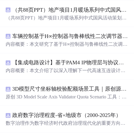
（共88页PPT）地产项目1月暖场系列中式国风活动策划方案.pptx
（共88页PPT）地产项目1月暖场系列中式国风活动策划方
案.pptx
车辆控制基于H∞控制器与鲁棒线性二次调节器RLQR的铰接式重型车辆的稳健路径跟踪控制研究（Matlab代码实现）
内容概要：本文研究了基于H∞控制器与鲁棒线性二次调节
器（RLQR）的铰接式重型车辆稳健路径跟踪控制方法，
并通过Matlab代码实现仿真验证。针对铰接式车辆在复杂
【集成电路设计】基于PAM4 IP物理层与协议兼容性验证：5nm工艺下高速互连系统电气合规测试平台
工况下路径跟踪精度低、稳定性差的问题，提出结合H∞控
制与RLQR的复合控制策略，以提升系统对参数不确定
内容概要：本文介绍了以深入理解下一代高速互连设计的
性、外部干扰及模型摄动的鲁棒性。文中建立了车辆动力
关键要素。
学模型，设计了H∞与RLQR控制器，通过多工况仿真对比
分析其控制性能，结果表明该方法能有效提高路径跟踪精
3D模型尺寸坐标轴校验配额场景工具｜原创源码+测试+离线报告
度与系统稳定性，具有较强的抗干扰能力和工程应用潜
原创 3D Model Scale Axis Validator Quota Scenario 工具：围
力。; 适合人群：具备自动控制理论基础、车辆工程背景或
绕“检查生成模型的单位、包围盒尺寸、前向轴、上方向、
从事智能驾驶、路径跟踪相关研究的研发人员及研究生。;
原点位置与导出格式约定”的结果，根据规模、并发、复杂
使用场景及目标：①应用于铰接式重型车辆（如矿用卡
政府数字治理程度-省+地级市（2000-2025年）
度、时间目标和人工复核成本比较配额场景；本地网页、J
车、工程车辆）的自动驾驶路径跟踪控制；②为复杂非线
SON/HTML/SVG报告、测试与示例。压缩包包含完整源
数字治理作为数字经济时代政府治理现代化的重要方向，
性系统的鲁棒控制设计提供解决方案；③通过Matlab仿真
码、3项自动化测试、可复现示例、HTML/JSON/SVG离线
强调利用数字技术优化政府组织运行机制、促进政务数据
学习H∞与RLQR控制器的设计与调参方法； 阅读建议：建