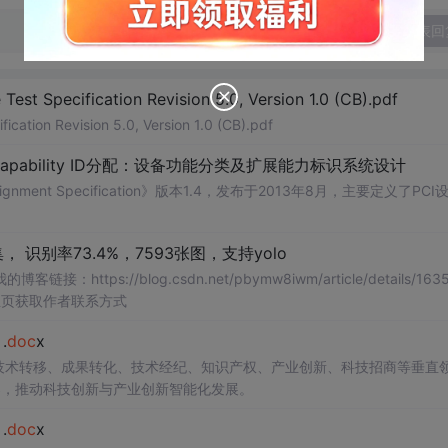
发表回
Test Specification Revision 5.0, Version 1.0 (CB).pdf
ication Revision 5.0, Version 1.0 (CB).pdf
Capability ID分配：设备功能分类及扩展能力标识系统设计
signment Specification》版本1.4，发布于2013年8月，主要定义了PCI
识别率73.4%，7593张图，支持yolo
://blog.csdn.net/pbymw8iwm/article/details/1635
主页获取作者联系方式
.
doc
x
在技术转移、成果转化、技术经纪、知识产权、产业创新、科技招商等垂直
案，推动科技创新与产业创新智能化发展。
.
doc
x