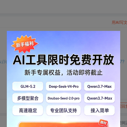
用AI写
s://download.csdn.net/download/m0_65191343/75657717?
转发到动态
举报
写回
切换为时间