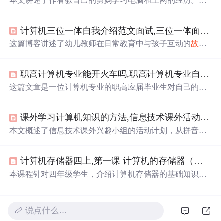
本文讲述了作者教自己的舅妈学习电脑和上网的经历。从
最初学习开关机和打字的困难，到舅妈逐渐熟练并学会使
用QQ和上网，甚至在网上开店，舅妈的进步给作者带来了
计算机三位一体自我介绍范文面试,三位一体面试自我介绍范文.
成就感。这个过程既展示了学习新技能的不易，也体现了
亲情与耐心的力量。
这篇博客讲述了幼儿教师在日常教育中与孩子互动的
故事
，揭示了孩子们对老师外貌评价背后的真正需求——关爱
与关注。文中通过一名不愿睡觉的孩子与老师的对话，展
职高计算机专业能开火车吗,职高计算机专业自我鉴定.
示了孩子对教师深深的情感依赖，提醒教师们在教育中要
时刻关注每个孩子的需求，用心去爱他们，因为孩子心中
这篇文章是一位计算机专业的职高应届毕业生对自己的学
的美，往往源于老师的关爱与理解。
习历程进行的深刻反思，讲述了从迷茫到自信的成长过
程，强调了适应力、乐观态度和技能培养的重要性，以及
课外学习计算机知识的方法,信息技术课外活动计划(计算机基本操作).
如何通过自我改进来弥补不足，展望未来职业生涯的挑战
与期待。
本文概述了信息技术课外兴趣小组的活动计划，从拼音输
入、词组练习到网页
下载
，旨在提升学生计算机基础知识
和实践能力，通过实际操作学习浏览器、搜索引擎和网络
计算机存储器四上,第一课 计算机的存储器（四上）.
检索技巧，培养现代信息素养。
本课程针对四年级学生，介绍计算机存储器的基础知识，
包括存储器分类、容量单位换算及查看方法等内容，通过
解决实际问题的方式加深学生理解。
说点什么…