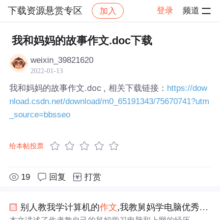
下载资源悬赏专区
登录
频道
加入
帖子详情
社区
下载资源悬赏专区
我和妈妈的故事作文.doc下载
weixin_39821620
2022-01-13
我和妈妈的故事作文.doc , 相关下载链接：
https://dow
nload.csdn.net/download/m0_65191343/75670741?utm
_source=bbsseo
给本帖投票
19
回复
打赏
别人教我学计算机的
作文
,我教舅妈学电脑优秀
作文
.