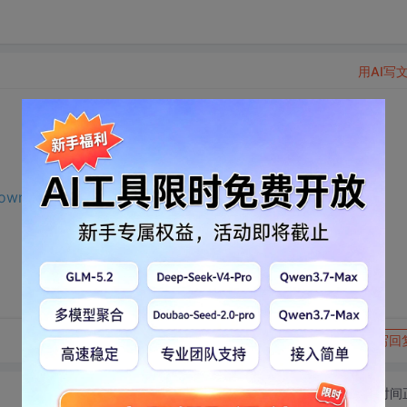
用AI写
/download.csdn.net/download/m0_65191343/75672225?
转发到动态
举报
写回
切换为时间