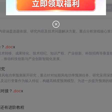
发表回
过程。内容涵盖选题依据、研究内容及技术问题解决方案。重点分析游戏核心算
？.
doc
x
在技术转移、成果转化、技术经纪、知识产权、产业创新、科技招商等垂直
案，推动科技创新与产业创新智能化发展。
研究
型的多变量风电功率预测展开研究，重点针对短期风电功率预测任务。研究采用深
多种气象及运行变量作为输入特征，构建高精度预测模型。为进一步提升预测的
，优化模型在不确定性环境下的输出表现，增强预测结果的置信区间估计能
对接？.
doc
x
与电网调度的科学性。; 适合人群：具备Python编程基
ow）的研究生、科研人员，以及从事新能源发电预测、电力系统调度、智能电网
页还有进阶教程
sformer的时间序列预测模型；③探索LASSO分位数回归与深度学习