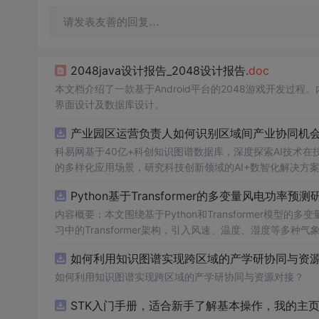
请发表友善的回复…
2048java设计报告_2048设计报告.
doc
本文档介绍了一款基于Android平台的2048游戏开发
界面设计及数据库设计。
产业园区运营负责人如何识别区域间产业协同机会
科易网基于40亿+科创知识图谱数据库，深度探索AI技术
的多样化应用场景，研究科技创新领域的AI+数智化解决方
Python基于Transformer的多变量风电功率预测
内容概要：本文围绕基于Python和Transformer模
习中的Transformer架构，引入风速、温度、湿度等
与可靠性，研究结合近端梯度算法求解LASSO分位数回归
如何利用知识图谱实现跨区域的产学研协同与资源
该技术是机器学习与新能源领域深度融合的典型应用，旨在提高风电并网的稳定性
础，熟悉主流深度学习框架（如PyTorch或TensorFl
如何利用知识图谱实现跨区域的产学研协同与资源对接？
等相关工作的技术人员。; 使用场景及目标：①应用于风电场实际运行中的短期功率预测系统，辅助电网进行精准负荷调配与调度决策；
STK入门手册，适合新手了解基本操作，我的主
②作为科研项目的技术蓝本，用于复现、改进或扩展基于Tran