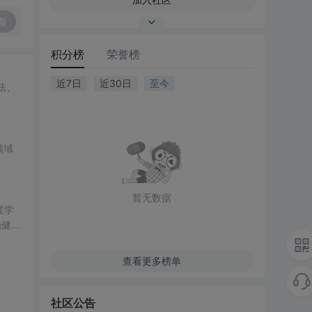
复
积分榜
荣誉榜
近7日
近30日
至今
法、
领域
暂无数据
度学
稳健性
力。
查看更多榜单
优化
模型的
社区公告