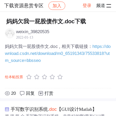
下载资源悬赏专区
登录
频道
加入
帖子详情
社区
下载资源悬赏专区
妈妈欠我一屁股债作文.doc下载
weixin_39820535
2022-01-13
妈妈欠我一屁股债作文.doc , 相关下载链接：
https://do
wnload.csdn.net/download/m0_65191343/75533818?ut
m_source=bbsseo
给本帖投票
20
回复
打赏
手写数字识别系统.
doc
【GUI设计Matlab】