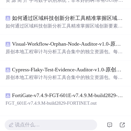
资 源 简 介 手写数字识别系统，非常好的啊!带有GUI界
面，使用方便! 详 情 说 明 用这个手写数字识别系统，你可
以轻松地识别手写数字。这个系统不仅功能强大，而且还
如何通过区域科技创新分析工具精准掌握区域创新要素分布与产业链融合现状？.
带有直观的图形用户界面（GUI），非常容易使用。你只
需要将手写数字输入系统，它将立即给出准确的识别结
如何通过区域科技创新分析工具精准掌握区域创新要素分
果。这个系统可以在各种场景中使用，无论是学校、工作
布与产业链融合现状？
还是日常生活，都能为你提供快速和准确的识别服务。它
是一个非常方便和实用的工具，你一定会喜欢它的！
Visual-Workflow-Orphan-Node-Auditor-v1.0-原创源码与文档.zip
原创本地工程审计与分析工具合集中的独立资源包。每个
ZIP包含完整源码、3项自动化测试、可复现合成示例、离
线HTML、JSON与SVG报告、1080×720真实运行效果图、
Cypress-Flaky-Test-Evidence-Auditor-v1.0-原创源码与文档.zip
README、运行说明、功能清单、MIT License及原创与授
权声明。解压后进入project目录，执行npm test验证算法，
原创本地工程审计与分析工具合集中的独立资源包。每个
执行npm run report生成报告，也可通过本地静态服务器打
ZIP包含完整源码、3项自动化测试、可复现合成示例、离
开网页。运行时零第三方依赖，不包含热点产品或开源项
线HTML、JSON与SVG报告、1080×720真实运行效果图、
目源码、Logo、官方截图、论文、生产日志或其他受限素
FortiGate-v7.4.9-FGT-601E-v7.4.9.M-build2829-FORTINET.out
README、运行说明、功能清单、MIT License及原创与授
材。适合前端开发、AI应用工程、测试审计和课程实践。
权声明。解压后进入project目录，执行npm test验证算法，
FGT_601E-v7.4.9.M-build2829-FORTINET.out
执行npm run report生成报告，也可通过本地静态服务器打
开网页。运行时零第三方依赖，不包含热点产品或开源项
目源码、Logo、官方截图、论文、生产日志或其他受限素
说点什么…
材。适合前端开发、AI应用工程、测试审计和课程实践。