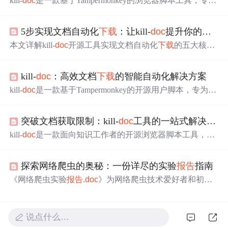
kill-
doc
是一款基于Tampermonkey的浏览器脚本工具，专为
自动化
下载
百度文库、道客巴巴、豆丁网等30+文档平台的
PDF/Word/PPT文件设计。其核心能力包括绕过广告弹窗与
5步实现文档自动化
下载
：让kill-
doc
提升你的文档获取效率
登录验证、Canvas内容解析、图片拼接转PDF、多格式导
出及批量处理。支持学术研究、教育学习与职场办公场
本文详解kill-
doc
开源工具实现文档自动化
下载
的五大核心
景，全部运算在本地完成，保障隐私安全。
环节：剖析广告干扰、登录墙与操作碎片化三大效率陷
阱；阐述其在时间压缩、步骤简化与资源拓展上的三维价
kill-
doc
：高效文档
下载
的智能自动化解决方案
值；解析DOM深度遍历、障碍突破与Canvas OCR混合提
取等关键技术；提供Tampermonkey环境配置、脚本安装、
kill-
doc
是一款基于Tampermonkey的开源用户脚本，专为自
功能验证及高级定制的五步实操路径；强调合规使用边
动化
下载
百度文库、道客巴巴等平台的免费文档而设计。
界，聚焦于开放获取、CC协议及合法授权文档的高效获
它通过Canvas内容解析、DOM分析与OCR结合技术提取不
取。
突破文档获取限制：kill-
doc
工具的一站式解决方案
可复制内容，支持PDF/IMG/TXT/ZIP多格式导出，并具备
异步加载、滚动模拟、错误重试等鲁棒性机制。项目强调
kill-
doc
是一款面向知识工作者的开源浏览器脚本工具，专
本地化处理、零数据上传及合规使用，适用于学术研究、
注于自动化绕过登录验证、广告拦截和平台限制，实现多
企业知识管理与个人学习场景。
平台（如百度文库、arXiv、腾讯文档等）文档的高效捕获
探索网络爬虫的奥秘：一份详尽的实验
报告
指南
与导出。其核心技术基于渲染层内容提取，支持PDF/图片/
文本输出及OCR识别，兼顾高效性、稳定性和合规性，适
《网络爬虫实验
报告
.
doc
》为网络爬虫技术爱好者和初学
用于学术文献批量
下载
、行业
报告
采集与在线课程资料保
者提供学习资源。
报告
用Python编写代码示例，涵盖Reque
存等场景。
sts等常用库，介绍数据处理。从环境配置到数据抓取有详
细步骤和结果分析。适用于数据采集、自动化测试等场
说点什么…
景，强调合法合规，助用户掌握爬虫核心技术。