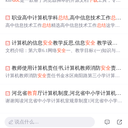
kill-
doc
是一款基于浏览器脚本的开源文档
下载
工具，专门
解决在线文档平台的各种
下载
限制问题。通过Tampermonk
ey脚本技术，kill-
doc
让您能够轻松
下载
百度文库、道客巴
职业高中计算机学科
总结
,高中信息技术工作
总结
精选
巴、豆丁网等30多个主流文档平台的公开文档，实现"看到
多少，就能
下载
多少"的核心目标。🚀 ## 🔍 项目价值定
高中信息技术工作
总结
精选高中信息技术工作
总结
这学年
位：重新定义文档获取体验 你是否经常遇到这样的困扰？
来，本人在
教育
教学工作中，始终坚持党的
教育
方针，面
在百度文库上找到了一篇完美的技术文档，却因为强制
向全体学生，教书育人，为人师表，确立以学生为主体，
计算机的信息
安全
教学反思,信息
安全
教学设计 教学反思.
以培养学生主动发展为中心的教学思想，重视学生的个性
发展，重视激发学生的创新能力，培养学生德、智、体、
文档介绍：第六章6.1网络
安全
一、教学目标:(一)知识与能
美、劳全面发展，工作责任心强，服从领导的分工，积极
力1、了解信息
安全
的含义。2.了解网络应用中的
安全
隐
做好本职工作，认真备课、上课、听课、评课，广泛获取
患。3.知道一些互联网络应用的好****惯。(二)过程与方法
各种知识，形成比较完整的知识结构，严格要求学生，
教师使用计算机责任书,计算机教师消防
安全
责任书.
1.通过学****互联网络在现实生活中的应用,使学生认识到
尊...
人类生活离不开网络信息,从而进一步认识到网络
安全
的价
计算机教师消防
安全
责任书金水区南阳路第三小学计算机
值,培养学生
安全
使用计算机互联网络的好****惯。2.运用
教师2013年消防工作目标责任书????为确保广大师生员工
所学知识,分析解决身边的网络
安全
方面的问题。(三)情感
的生命和国家财产
安全
，维护学校正常的
教育
教学秩序，
态度...
河北省
教育
厅计算机制度,河北省中小学计算机室规章制度.
根据国家《中华人民共和国消防法》、《河南省消防条
例》、《全民消防
安全
宣传
教育
纲要(2011-2015)规划》和
谢谢阅读河北省中小学计算机室规章制度1河北省中小学计
《河南省消防
安全
责任制实施办法》，按照属地管理、分
算机室规章制度中小学计算机教室管理制度一、计算机教
级负责的原则，特制定本
安全
目标责任书。?? 一、计算机
室是学校进行信息技术
教育
、上机实习和科学研究的重要
教师是计算机课消防
安全
...
基地，学校要指派具有一定业务水平的专(兼)职教师负责
说点什么…
计算机室
日
常管理工作。二、计算机教室主要用于：(1)学