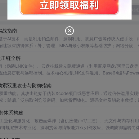
发表回
实战指南
非基于AI技术，而是利用钓鱼邮件、漏洞利用、恶意广告等传统入侵手段，
点阐述纵深防御体系：补丁管理、MFA与最小权限等基础防护；网络分段、E
及安全意识培训。同时提供应急响应四阶段流程与常见问题处置方法。
攻击链全解
（伪装LNK文件）、云盘挂载建立隐蔽通道（利用百度网盘/阿里云盘等
现信息窃取与远程控制。技术核心包括LNK文件滥用、Base64编码PowerS
（EDR/PowerShell日志）、应用程序白名单、扩展名显示策略及用
密勒索双重攻击与防御指南
索双重功能。其攻击链始于伪装Xcode项目或恶意应用，通过信任滥用实现
化并提权；随后广泛窃取浏览器密码、加密货币钱包、源码文档及钥匙串数据；
）。防御需结合用户习惯、技术加固（FileVault、标准账户、虚拟机）
御体系构建
安全模式清除与备份恢复。
工业化与服务化、攻击面爆炸（含供应链/IoT/工控）、无文件与内存利
防御规避技术专业化、漏洞赏金与情报能力双刃剑效应。强调防御需转向
NDR、威胁情报联动等关键技术实践。