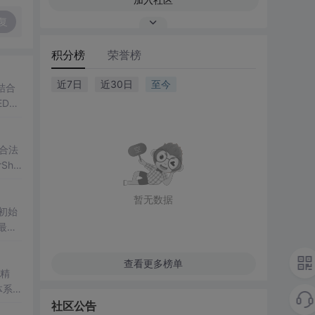
复
积分榜
荣誉榜
近7日
近30日
至今
结合
DR
合法
hel
户安全
暂无数据
初始
最终
及专业
查看更多榜单
用精
体系
社区公告