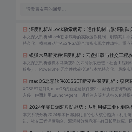
请发表友善的回复…
深度剖析AiLock勒索病毒：运作机制与纵深防御
本文深入剖析AiLock勒索病毒的实际运作机制，明确其并
持久化、横向移动与AES/RSA混合加密实现文件劫持。重
与DNS过滤等高级检测；3-2-1离线备份与恢复演练；以
银狐木马新变种深度剖析：云盘挂载与社交工程
本文深度剖析银狐木马新变种的四阶段攻击链：社会工程诱饵
服务）、PowerShell无文件载荷投递与本地持久化、最终实
l脚本、DLL侧加载及云存储流量混淆。防御需结合终端行为监控
macOS恶意软件XCSSET新变种深度剖析：窃
意识强化。
XCSSET是针对macOS的新恶意软件变种，融合窃密与勒
入侵；继而利用LaunchAgent、进程注入等方式持久
启用AES-256加密文件并实施双重勒索（加密+数据泄露威胁
2024年零日漏洞攻防趋势：从利用链工业化到防
工具（EDR、FIM、网络监控），应急响应强调断网隔离、
本文系统分析2024年零日漏洞利用的七大核心趋势：利用链
进、社交工程深度融合、漏洞时效性竞赛与N日长尾效应、
化、行为感知与弹性响应，夯实补丁管理、最小权限、EDR/