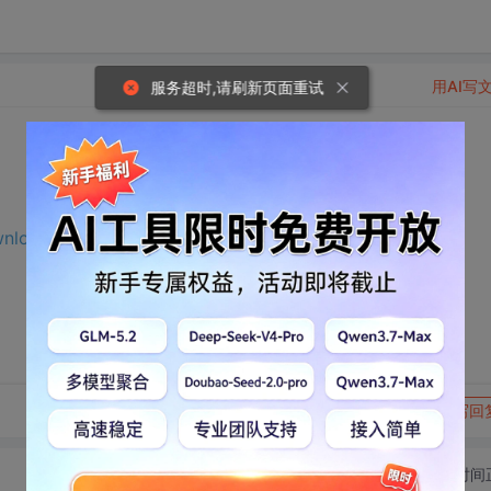
用AI写
服务超时,请刷新页面重试
ownload.csdn.net/download/m0_65191343/75502185?
转发到动态
举报
写回
切换为时间