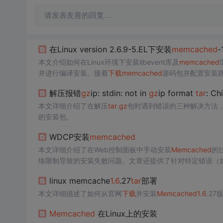
请发表友善的回复…
在Linux version 2.6.9-5.EL下安装
memcached
-
本文介绍如何在Linux环境下安装libevent库及
memcached
并进行编译安装。接着
下载
memcached
源码包并配置安装
解压报错
gz
ip: stdin: not in
gz
ip format
tar
: Ch
本文详细介绍了在解压
tar
.
gz
包时遇到错误的三种解决方法
的安装包。
WDCP安装
memcached
本文详细介绍了在Web控制面板中手动安装
Memcached
的
络限制导致的安装失败问题。文章还提供了针对特定错误（如找不到libe
动
下载
所需文件并上传至服务器，确保
Memcached
的成功
linux memcache
1.6
.27
tar
部署
本文详细描述了如何从官网
下载
并安装
Memcached
1.6
.2
Memcached
在Linux上的安装