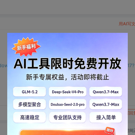
用AI写
/download.csdn.net/download/weixin_43800734/75573317?
转发到动态
举报
写回
切换为时间