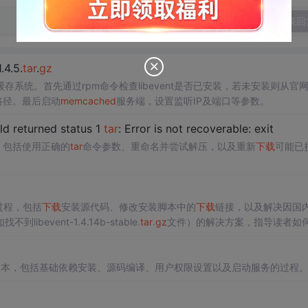
发表回
1.4.5.
tar
.
gz
缓存系统。首先通过rpm命令检查libevent是否已安装，若未安装则从官
路径。最后启动
memcached
服务端，设置监听IP及端口等参数。
ild returned status 1
tar
: Error is not recoverable: exit
，包括使用正确的
tar
命令参数、重命名并尝试解压，以及重新
下载
可能已
过程，包括
下载
安装源代码、修改安装脚本中的
下载
链接，以及解决因国
vent-1.4.14b-stable.
tar
.
gz
文件）的解决方案，指导读者如
安装。
7版本，包括基础依赖安装、源码编译、用户权限设置以及启动服务的过程