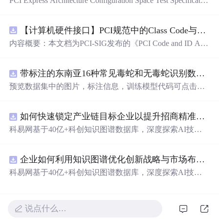
PCI Express Architecture Configuration Space Test Specificatio
n Revision 5.0, Version 1.0 (CB).pdf
【计算机硬件接口】PCI规范中的Class Code与Capability ID分配：设备功能分类及扩展能力标识系统设计
内容概要：本文档为PCI-SIG发布的《PCI Code and ID Assi
gnment Specification》版本1.4，发布于2013年8月，主要定
义了PCI设备的类代码（Class Codes）、能力标识（Capabil
带标注的东南亚16种常见毒蛇和无毒蛇识别数据集， 识别率73.4%，7593张图，支持yolo
ity IDs）以
预览数据集中的图片，标注信息，训练模型代码可点击查
看我的博客链接：https://blog.csdn.net/pbymw8iwm/article/det
ails/163563763 数据集使用方法和模型训练相关技术问题可
如何快速锁定产业链目标企业以提升招商精准度？.
免费咨询，主页获取作者联系方式
科易网基于40亿+科创知识图谱数据库，深度探索AI技术
在技术转移、成果转化、技术经纪、知识产权、产业创
新、科技招商等垂直领域的多样化应用场景，研究科技创
企业如何利用知识图谱优化创新战略与市场布局？.
新领域的AI+数智化解决方案，推动科技创新与产业创新
智能化发展。
科易网基于40亿+科创知识图谱数据库，深度探索AI技术
在技术转移、成果转化、技术经纪、知识产权、产业创
新、科技招商等垂直领域的多样化应用场景，研究科技创
新领域的AI+数智化解决方案，推动科技创新与产业创新
说点什么…
智能化发展。