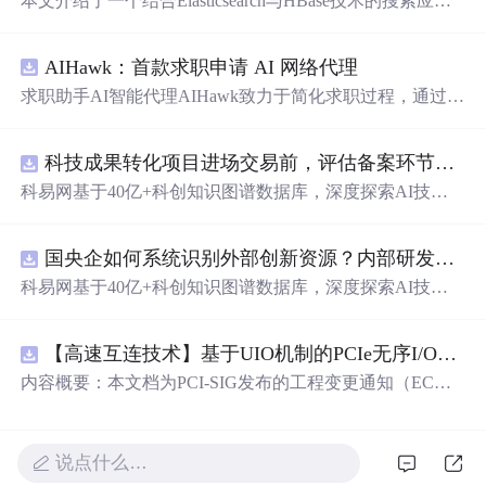
本文介绍了一个结合Elasticsearch与HBase技术的搜索应用
案例，实现了对大量数据的高效检索。该系统能在几秒钟
内返回亿级别数据的查询结果，展示了Elasticsearch与HBas
AIHawk：首款求职申请 AI 网络代理
e的优势。
求职助手AI智能代理AIHawk致力于简化求职过程，通过自
动化职位申请流程。借助人工智能，它能够帮助用户以定
制化的方式申请多个职位。
科技成果转化项目进场交易前，评估备案环节需要准备哪些材料？.
科易网基于40亿+科创知识图谱数据库，深度探索AI技术
在技术转移、成果转化、技术经纪、知识产权、产业创
新、科技招商等垂直领域的多样化应用场景，研究科技创
国央企如何系统识别外部创新资源？内部研发体系完善，但对外部高校、中小科技企业技术能力缺乏动态认知。.
新领域的AI+数智化解决方案，推动科技创新与产业创新
智能化发展。
科易网基于40亿+科创知识图谱数据库，深度探索AI技术
在技术转移、成果转化、技术经纪、知识产权、产业创
新、科技招商等垂直领域的多样化应用场景，研究科技创
【高速互连技术】基于UIO机制的PCIe无序I/O扩展：多路径架构下内存请求的高性能传输与排序控制方案设计
新领域的AI+数智化解决方案，推动科技创新与产业创新
智能化发展。
内容概要：本文档为PCI-SIG发布的工程变更通知（EC
N），介绍了名为“无序输入/输出（Unordered I/O, UIO）”
的新功能，旨在解决传统PCI/PCIe架构中严格的顺序传输
规则对多路径拓扑和高性能IO系统的限制。UIO基于Flit模
说点什么…
式，定义了一套新的TLP（事务层包）类型和规则，允许