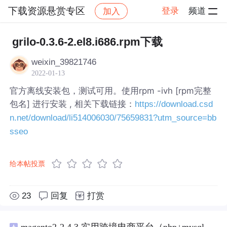
下载资源悬赏专区
登录
频道
加入
帖子详情
社区
下载资源悬赏专区
grilo-0.3.6-2.el8.i686.rpm下载
weixin_39821746
2022-01-13
官方离线安装包，测试可用。使用rpm -ivh [rpm完整
包名] 进行安装 , 相关下载链接：
https://download.csd
n.net/download/li514006030/75659831?utm_source=bb
sseo
给本帖投票
23
回复
打赏
magento2-2.4.3 实用跨境电商平台（php+mysql+redis）