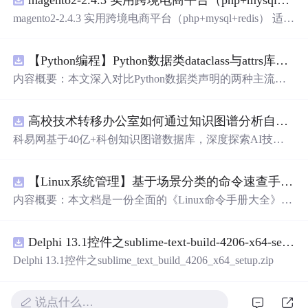
magento2-2.4.3 实用跨境电商平台（php+mysql+redis） 适用
初创跨境电商业务，有齐全的插件，包好用的
【Python编程】Python数据类dataclass与attrs库对比
内容概要：本文深入对比Python数据类声明的两种主流方
案，重点分析dataclasses模块（PEP 557）与attrs第三方库在
功能覆盖、性能开销、扩展生态上的差异。文章从样板代
高校技术转移办公室如何通过知识图谱分析自身成果转化瓶颈？.docx
码（boilerplate）消除出发，详解@dataclass装饰器的frozen/
unsafe_hash/order/slot参数语义、field()函数的默认值工厂与
科易网基于40亿+科创知识图谱数据库，深度探索AI技术
元数据配置、以及__post_init__的初始化后处理钩子。通过
在技术转移、成果转化、技术经纪、知识产权、产业创
代码示例展示attrs的validators验证器、converters类型转换
新、科技招商等垂直领域的多样化应用场景，研究科技创
器、以及auto_attribs的PEP 526注解兼容模式，同时介绍catt
【Linux系统管理】基于场景分类的命令速查手册：涵盖文件处理、权限管理、网络配置及系统监控的全场景操作指南
新领域的AI+数智化解决方案，推动科技创新与产业创新
rs的序列化/反序列化适配、Pydantic的BaseModel运行时校
智能化发展。
内容概要：本文档是一份全面的《Linux命令手册大全》，
验增强、以及marshmallow的Schema显式定义，最后给出在
系统性地整理了日常运维与开发中常用的Linux命令，按实
配置对象、DTO传输、领域模型等场景下的数据类选型建
际应用场景分为22个类别，涵盖文件操作、文本处理、系
议与版本兼容性策略。 m.czqysy.com m.cxs666.com cananke
Delphi 13.1控件之sublime-text-build-4206-x64-setup.zip
统管理、网络配置、安全防火墙、容器虚拟化等核心领
yy.com btcxxm.com www.csd4zlyh.com
域。每个命令均提供简洁的作用说明和典型用法示例，并
Delphi 13.1控件之sublime_text_build_4206_x64_setup.zip
标注权限要求（如root或普通用户）、发行版差异及注意事
项，部分内容还包含延伸工具和最佳实践建议。附录中提
供了常见故障排查流程和高危命令警示，帮助用户高效、
说点什么…