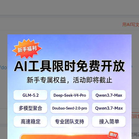
用AI写
//download.csdn.net/download/m0_65191343/75597670?
转发到动态
举报
写回
切换为时间