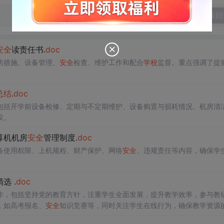
发表回
安全
读责任书.
doc
防措施、设备管理、
安全
检查、维护工作和配合
学校
监督。重点强调了提
总结
.
doc
包括开学前设备检修、定期与不定期维护、设备购置与损耗情况、机房清
议。
算机机房
安全
管理制度.
doc
备使用权限、上机规程、财产保护、网络
安全
、违规责任等内容，确保学
精选 .
doc
作，包括坚持党的教育方针，注重学生全面发展，提升教学效率，参与教
，如高考报名、
安全
知识竞赛等，同时关注学生在线行为，确保教学资源