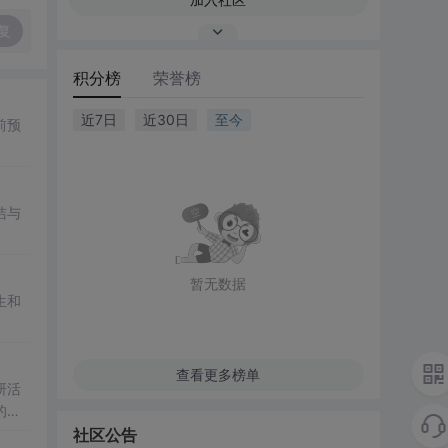
复
积分榜
荣誉榜
近7日
近30日
至今
前预
洁与
暂无数据
生和
查看更多榜单
研活
的合
社区公告