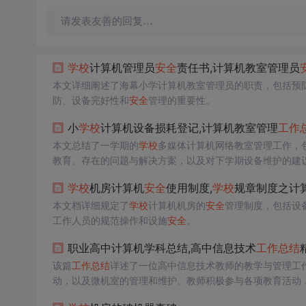
请发表友善的回复…
学校
计算机管理员
安全
责任书,计算机教室管理员
本文详细阐述了海幕小学计算机教室管理员的职责，包括预
防、设备完好性和
安全
管理的重要性。
小
学校
计算机设备损耗登记,计算机教室管理
工作
本文总结了一学期的
学校
多媒体计算机网络教室管理工作，
教育、存在的问题与解决方案，以及对下学期设备维护的建
学校
机房计算机
安全
使用制度,
学校
规章制度之计
本文档详细规定了
学校
计算机机房的
安全
管理制度，包括设
工作人员的规范操作和设施
安全
。
职业高中计算机学科总结,高中信息技术
工作总结
该篇
工作总结
详述了一位高中信息技术教师的教学与管理工
动，以及微机室的管理和维护。教师积极参与各项教育活动
理使用。