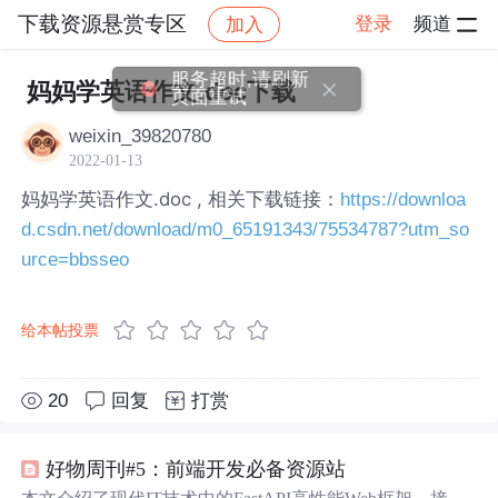
下载资源悬赏专区
登录
频道
加入
帖子详情
社区
下载资源悬赏专区
服务超时,请刷新
妈妈学英语作文.doc下载
页面重试
weixin_39820780
2022-01-13
妈妈学英语作文.doc , 相关下载链接：
https://downloa
d.csdn.net/download/m0_65191343/75534787?utm_so
urce=bbsseo
给本帖投票
20
回复
打赏
好物周刊#5：前端开发必备资源站