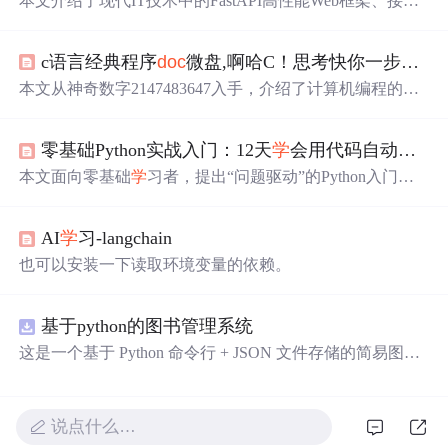
本文介绍了现代IT技术中的FastAPI高性能Web框架、接口
文档生成工具Smart-
Doc
、知识管理工具vuepress-theme-vod
ing，以及Node.js管理工具fnm、设计软件Inkscape和信息管
c语言经典程序
doc
微盘,啊哈C！思考快你一步——用编程轻松提升逻辑力（双色） 超萌C语言入门...
理应用Cubox等。同时涵盖了软件、网站、插件和资料等
内容，展示了丰富的技术生态。,
本文从神奇数字2147483647入手，介绍了计算机编程的魅
力，包括快速验证质数、解决八皇后问题和数独游戏。文
章还介绍了如何使用C语言让计算机输出信息。
零基础Python实战入门：12天
学
会用代码自动处理Excel、网页和日常文件
本文面向零基础
学
习者，提出“问题驱动”的Python入门路
径，聚焦Excel处理、网页爬取、文件自动化与数据可视化
四大办公场景。内容涵盖Anaconda环境配置、pandas数据
AI
学
习-langchain
清洗、requests+BeautifulSoup网页解析、openpyxl/xlsxwriter
Excel操作、schedule定时任务及matplotlib可视化等核心技
也可以安装一下读取环境变量的依赖。
术，强调避坑指南与真实工作流整合，拒绝算法与框架冗
余，专注12天内交付可立即使用的办公自动化能力。
基于python的图书管理系统
这是一个基于 Python 命令行 + JSON 文件存储的简易图书
管理系统。 核心功能：围绕"图书"和"读者"实现两类实体
管理，以及它们之间的借阅关系。 图书管理：支持图书的
添加、删除、修改、搜索（按书名/作者/ISBN），每本书
说点什么…
记录馆藏总数和当前可借数量。
学
生管理：支持
学
生信息