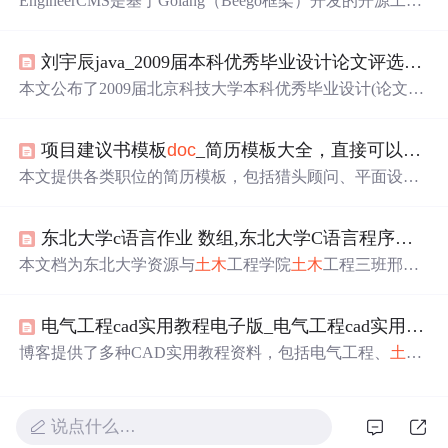
EngineerCMS是基于Golang（Beego框架）开发的开源工程
项目知识管理系统，支持MinIO分布式文件存储、OnlyOffi
ce实时文档协作、树形权限管控、多终端访问（Web/微信
刘宇辰java_2009届本科优秀毕业设计论文评选结果-北京科技大学-馆档网.
小程序）及全文检索。面向
土木
工程师，统一管理设计、
施工、监理等多方资料，解决版本混乱、协作低效、权限
本文公布了2009届北京科技大学本科优秀毕业设计(论文)
粗放等核心痛点，具备零配置部署、智能文件关联、移动
的评选结果，涉及
土木
、冶金等多个专业，展示了学生们
端原生适配等关键技术能力。
的研究成果，包括非饱和渗流分析、斜拉桥设计、湿喷混
项目建议书模板
doc
_简历模板大全，直接可以
下载
凝土强度试验等。
本文提供各类职位的简历模板，包括猎头顾问、平面设计
师、软件工程师等，覆盖不同行业及岗位需求，帮助求职
者快速制作个性化简历。
东北大学c语言作业 数组,东北大学C语言程序作业.
d
本文档为东北大学资源与
土木
工程学院
土木
工程三班邢民
同学的C语言程序设计实验报告，主要内容包括一维数
组、二维数组的操作，字符数组及字符串函数的应用，并
电气工程cad实用教程电子版_电气工程cad实用教程
通过具体实验案例介绍了数组的查找与排序等基本操作。
博客提供了多种CAD实用教程资料，包括电气工程、
土木
建筑等专业相关。有不同格式和版本的教程，如PPT、ppt
x、
doc
、pdf等，涵盖AutoCAD2004 - 2016等版本。还介绍
了去除CAD教育版打印戳记的方法及相关转换软件。
说点什么…