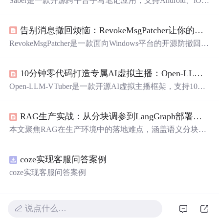
Saber是一款开源跨平台手写笔记应用，支持Android、iO
S、Windows、macOS和Linux。核心特性包括智能画布系
统、个性化主题定制、Nextcloud端到端加密同步、多设备
告别消息撤回烦恼：RevokeMsgPatcher让你的聊天记录永久保存
协同及离线可用设计。内容涵盖安装配置、画布与笔迹优
化、Nextcloud集成、安全加密、性能调优及OCR/协作等未
RevokeMsgPatcher是一款面向Windows平台的开源防撤回补
来功能规划，面向学生与职场用户提升手写效率与数据隐
丁工具，支持微信、QQ、TIM三款主流IM应用。通过逆向
私保障。
工程分析二进制文件（如WeChatWin.dll、IM.dll），精准定
10分钟零代码打造专属AI虚拟主播：Open-LLM-VTuber让你告别孤独时光
位并修改消息撤回逻辑，实现消息永久保存与多开功能一
体化。具备智能路径识别、安全备份恢复、版本兼容适配
Open-LLM-VTuber是一款开源AI虚拟主播框架，支持10分
等特性，适用于商务、学习及个人场景，需管理员权限运
钟零代码部署，集成Live2D动态形象、本地大语言模型
行，依赖.NET Framework 4.5.2+。
（LLM）、语音识别（ASR）与合成（TTS）能力，实现
RAG生产实战：从分块调参到LangGraph部署的完整排障指南
免打字语音交互、实时语音打断及跨平台离线运行。适用
于个人陪伴、编程学习、内容直播与教育场景，支持Ollam
本文聚焦RAG在生产环境中的落地难点，涵盖语义分块策
a集成、VSCode插件、
Doc
ker容器化及多角色对话扩展。
略、双阶段检索（向量粗筛+交叉编码器重排序）、可控提
示工程、多维评估闭环（Faithfulness、Answer Relevance
coze实现客服问答案例
等），以及基于LangChain和LangGraph的可运维服务构
建。重点解析Qdrant性能调优、LangGraph状态管理、
Doc
coze实现客服问答案例
ker化部署与27个高频故障的秒级定位修复方案，强调非LL
M环节对RAG成败的决定性影响。
说点什么…