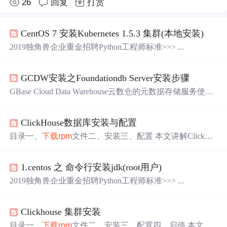
26
回复
打赏
CentOS 7 安装Kubernetes 1.5.3 集群(本地安装)
2019独角兽企业重金招聘Python工程师标准>>> ...
GCDW安装之Foundationdb Server安装步骤
GBase Cloud Data Warehouse云数仓的元数据存储服务使用
了Foundationdb，本章内容为Foundationdb Server的安装使
用
ClickHouse数据库安装与配置
目录一、
下载
rpm
文件二、安装三、配置 本文讲解ClickHo
use 的安装和配置。 一、
下载
rpm
文件 1、
下载
地址：http
s://repo.yandex.ru/clickhouse/
rpm
/stable/
x86
_
64
/
下载
最新的
1.centos 之 命令行安装jdk(root用户)
版本： clickhouse-common-static-21.3.5.42-2.
x86
_
64
.
rpm
clic
khouse-server-21.3.5.42-2.noarch.
rpm
clickhouse-client-21.3.5.
2019独角兽企业重金招聘Python工程师标准>>> ...
42-2.noarch.
rpm
2、
Clickhouse 集群安装
目录一、
下载
rpm
文件二、安装三、配置四、启停 本文讲