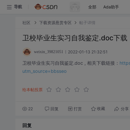
全部
Ada助手
导航
社区
下载资源悬赏专区
帖子详情
卫校毕业生实习自我鉴定.doc下载
2022-01-13 21:32:51
weixin_39821051
卫校毕业生实习自我鉴定.doc , 相关下载链接：
http
utm_source=bbsseo
给本帖投票
22
回复
打赏
分享
收藏
回复