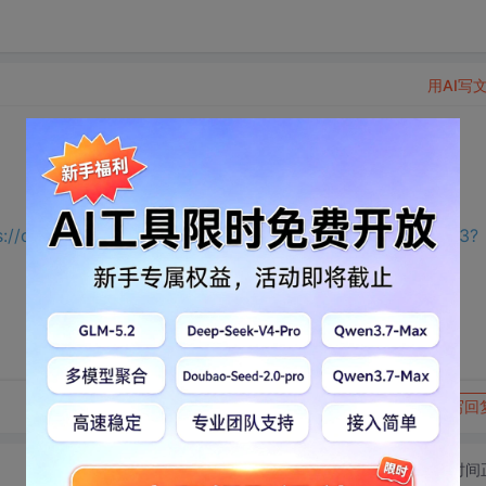
用AI写
s://download.csdn.net/download/m0_65191343/75467193?
转发到动态
举报
写回
切换为时间