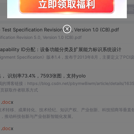
发表回
Test Specification Revision 5.0, Version 1.0 (CB).pdf
ication Revision 5.0, Version 1.0 (CB).pdf
Capability ID分配：设备功能分类及扩展能力标识系统设计
signment Specification》版本1.4，发布于2013年8月，主要定义了PCI
识别率73.4%，7593张图，支持yolo
://blog.csdn.net/pbymw8iwm/article/details/1635
主页获取作者联系方式
.
doc
x
在技术转移、成果转化、技术经纪、知识产权、产业创新、科技招商等垂直
案，推动科技创新与产业创新智能化发展。
.
doc
x