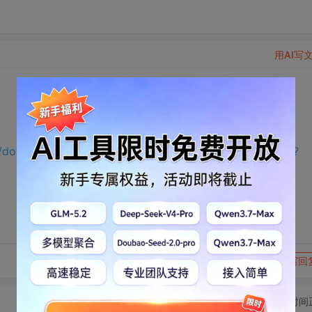
用AI写
//download.csdn.net/download/m0_65191343/75456338?
转发到动态
举报
写回
切换为时间