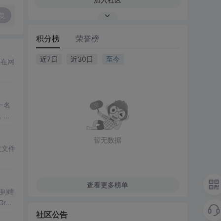
复
积分榜
荣誉榜
近7日
近30日
至今
至在网
一名
，因
暂无数据
改文件
查看更多榜单
端到端
rap
提供
社区公告