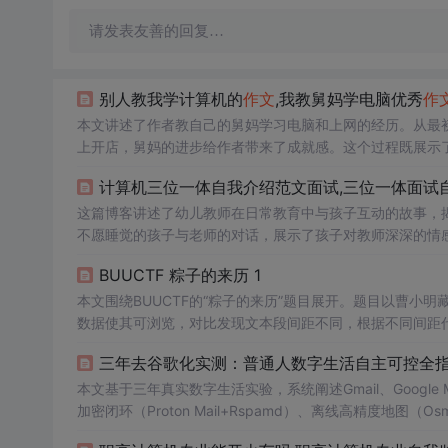
请发表友善的回复…
别人教我学计算机的
作文
,我教舅妈学电脑优秀
作
本文讲述了作者教自己的舅妈学习电脑和上网的经历。从最
上开店，舅妈的进步给作者带来了成就感。这个过程既展示
计算机三位一体自我介绍范文面试,三位一体面试自
这篇博客讲述了幼儿教师在日常教育中与孩子互动的故事，
不愿睡觉的孩子与老师的对话，展示了孩子对教师深深的情
为孩子心中的美，往往源于老师的关爱与理解。
BUUCTF 粽子的来历 1
本文围绕BUUCTF的“粽子的来历”题目展开。题目以曹小
数据使其可浏览，对比发现文本段间距不同，根据不同间距代表
三年去谷歌化实测：普通人数字生活自主可控全
本文基于三年真实数字生活实验，系统阐述Gmail、Google 
加密闭环（Proton Mail+Rspamd）、离线高精度地图（OsmA
heneOS安卓去谷歌化部署，以及F-Droid可信分发与