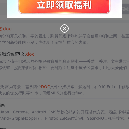
发表回
文
.
doc
初学习开关机和打字的困难，到舅妈逐渐熟练并学会使用QQ和上网，甚
了学习新技能的不易，也体现了亲情与耐心的力量。
我介绍范文.
doc
揭示了孩子们对老师外貌评价背后的真正需求——关爱与关注。文中通过
感依赖，提醒教师们在教育中要时刻关注每个孩子的需求，用心去爱他们
明藏财富为背景，需从四个
DOC
文件中找线索。解题时，在010 Editor中修
的含义得到字符串，再经MD5加密得出flag。
指南
Maps、Chrome、Android GMS等核心服务的开源替代方案。涵盖邮件
nd+GraphHopper）、Firefox ESR深度定制、SearxNG自托管搜索、G
iOS有限妥协策略。强调功能本质拆解、三维度选型验证与心理安全阈值管理，