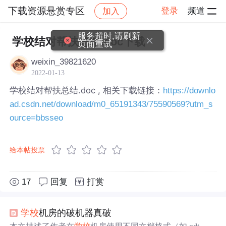
下载资源悬赏专区
登录
频道
加入
帖子详情
社区
下载资源悬赏专区
服务超时,请刷新
学校结对帮扶总结.doc下载
页面重试
weixin_39821620
2022-01-13
学校结对帮扶总结.doc , 相关下载链接：
https://downlo
ad.csdn.net/download/m0_65191343/75590569?utm_s
ource=bbsseo
给本帖投票
17
回复
打赏
学校
机房的破机器真破