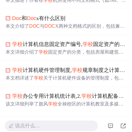
本文描述了作者在
学校
机房使用不同文档格式（如.odt、P
DF、
DOC
）及压缩格式（如RAR、CAB）遇到的问题，
揭示了国内机房软件配置单一且维护不当的现状。
Doc
和
Doc
x有什么区别
本文介绍了
DOC
与
DOC
X两种文档格式的区别，包括兼容
性、文件大小及响应速度等方面的内容，帮助读者理解如
何选择合适的文档格式。
学校
计算机信息固定资产编号,
学校
固定资产的分类和编号(仅供参考).
本文详细介绍了
学校
固定资产的分类，包括房屋和建筑
物、专用设备、一般设备、文物和陈列品、图书以及其它
固定资产等六大类，并进一步细化了各级分类。同时，阐
学校
计算机硬件管理制度,
学校
规章制度之计算机硬件管理制度.
述了财产编号的构成，由一级至三级分类号、年度号、存
放位置号、自然编号和识别号组成，为资产管理提供清晰
本文档详述了
学校
关于计算机硬件设备的管理制度，包括
的标识体系。
设备的维护、购置审批、使用规定、故障处理、日常管理
和责任分配等方面，旨在保护固定资产，规范设备使用。
学校
办公专用计算机统计表,2.
学校
计算机配备及多媒体教室统计表.
该文详细列举了旗风
学校
全禄校区的计算机教室及多媒体
教室的具体配置情况，包括多媒体报告厅、简易多媒体教
室、电脑室的数量及设备详情。
说点什么…