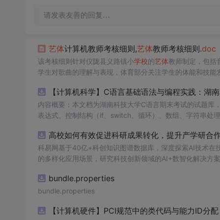
请发表友善的回复…
艺体
计算机教师考核细则,
艺体
教师考核细则.
doc
该考核细则针对仪陇县义路镇小
学校
的
艺体
教师制定，包括
学生对歌曲的理解与表现，体育部分关注学生的体能和技能
【计算机科学】C语言基础语法与编程实践：湖
内容概要：本文档为湖南科技大学C语言期末考试的试题库
表达式、控制结构（if、switch、循环）、数组、字符
正确答案，旨在帮助学生巩固C语言语法和程序逻辑理解，提升编程实践能力。; 适合人群：适用于高
高校如何有效促进科研成果转化，提升产学研合作
程的学生，特别是准备期末考试或需要强化基础知识的初学者。; 使用场景及目标：①用于考前复习，检验对C语言核心概念的
②辅助教师出题或课堂教学练习；③通过反复练习提高编程思维与代码逻辑分析能力。; 阅
科易网基于40亿+科创知识图谱数据库，深度探索AI技术
重点关注易错题和涉及复杂逻辑控制的题目，理解每道题背
的多样化应用场景，研究科技创新领域的AI+数智化解决方
bundle.properties
bundle.properties
【计算机硬件】PCI规范中的类代码与能力ID分