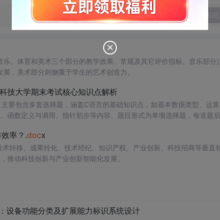
发表回
音乐、体育和美术三个部分的教学效果、常规及其它评价指标。音乐部分
发展，美术部分则侧重于学生的艺术创造力。
南科技大学期末考试核心知识点解析
，主要包含多套选择题，涵盖C语言的基础知识点，如基本数据类型、运算
串处理、函数定义与调用、指针初步等内容。题目形式为单项选择题，每道题
等院校计算机相关专业学习C语言课
效率？.
doc
x
掌握程度；
读建议：建议结合教材和上机实践进行练习，
在技术转移、成果转化、技术经纪、知识产权、产业创新、科技招商等垂直
后的程序执行流程，以达到真正掌握语言特性的目的。
案，推动科技创新与产业创新智能化发展。
配：设备功能分类及扩展能力标识系统设计