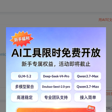
用AI写
ownload.csdn.net/download/m0_65191343/75596521?
转发到动态
举报
写回
切换为时间