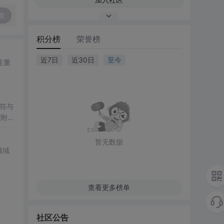
复
积分榜
荣誉榜
近7日
近30日
至今
注重
符与
后附有
暂无数据
领域
查看更多榜单
社区公告