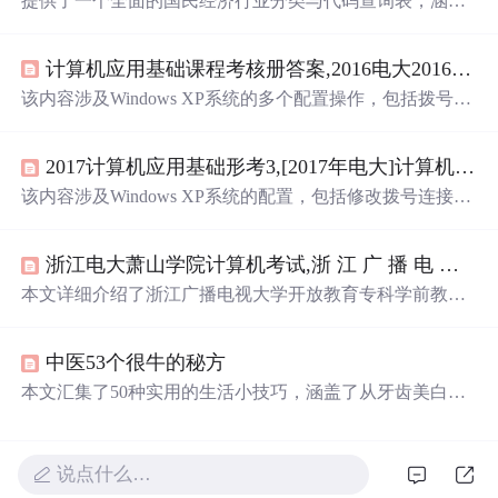
提供了一个全面的国民经济行业分类与代码查询表，涵盖
农、林、牧、渔业，采矿业，制造业等多个行业的详细分
类和代码，帮助企业了解自身所属行业性质。
计算机应用基础课程考核册答案,2016电大2016计算机应用基础形成性考核册上机操作答案.
该内容涉及Windows XP系统的多个配置操作，包括拨号连
接属性修改、添加西班牙文输入法、Internet Explorer的安
全设置，以及资源管理器中的文件和目录操作。同时，还
2017计算机应用基础形考3,[2017年电大]计算机应用基础形成性考核册上机操作答案.
包含了Word文档的文字输入与格式编辑，如标题样式、文
字替换、下划线类型、图片插入等。此外，还涵盖了Excel
该内容涉及Windows XP系统的配置，包括修改拨号连接的
表格的创建与编辑，包括数据输入、行列操作、边框设置
电话号码和重拨设置，添加西班牙文输入法，限制访问特
等。
定网站，以及设置文件和文件夹的属性。此外，还详细说
浙江电大萧山学院计算机考试,浙 江 广 播 电 视 大 学 - 浙江电大萧山学院.
明了如何在资源管理器中创建和管理目录结构，移动、复
制、删除文件，以及设置文件的只读和隐藏属性。同时，
本文详细介绍了浙江广播电视大学开放教育专科学前教育
介绍了在Word中进行文本编辑和格式设置，包括标题样
专业《婴幼儿营养与保育》课程的考核说明，包括考核对
式、字符替换、添加图片和插入文件等操作。在Excel方
象、方式、命题依据、试题类型等，并给出了部分试题样
面，创建了包含多个国家在亚太地区投资的数据表格，并
中医53个很牛的秘方
例。考核内容涉及婴幼儿营养与成长的关系、喂养方式、
进行了数据计算和格式调整。
常见营养性疾病及各类食品的营养价值。此外，还提供了
本文汇集了50种实用的生活小技巧，涵盖了从牙齿美白到
部分试题的参考答案，帮助学生备考。
各种常见疾病的自然疗法，例如如何缓解牙痛、治疗感冒
和解决睡眠问题等。这些简单易行的方法可以帮助改善日
常生活中的诸多小困扰。
说点什么…