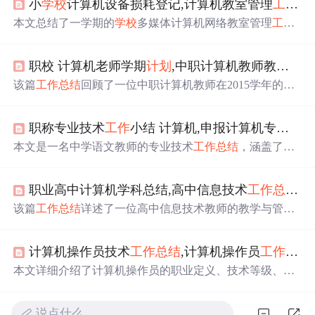
小
学校
计算机设备损耗登记,计算机教室管理
工作
总
本文总结了一学期的
学校
多媒体计算机网络教室管理
工作
，包括开学前设备检修、定期与不定期维护、设备购置与
损耗情况、机房清洁与教育、存在的问题与解决方案，以
职校 计算机老师学期
计划
,中职计算机教师教学
工作
及对下学期设备维护的建议。
该篇
工作
总结
回顾了一位中职计算机教师在2015学年的教
学
工作
，强调了以学生创新能力和实践动手能力培养为核
心。教师通过自我学习提升教学能力，贯彻“以学生为中
职称专业技术
工作
小结 计算机,申报计算机专业中级职称任职来专业技术
心”的教育理念，注重课堂互动和学生个性化发展。在教学
中，教师采用愉快式教学法，关注学生个体差异，加强实
本文是一名中学语文教师的专业技术
工作
总结
，涵盖了教
践操作训练，同时努力做好后进生转化
工作
，提高整体教
学、科研、课外活动组织及社会文化影响力等方面。教师
学质量。
在古诗文教学上有深入研究，发表多篇论文，获奖无数，
职业高中计算机学科总结,高中信息技术
工作
总结
精选
并积极推广传统文化知识，如干支纪年法、荔浦方言等。
同时，积极参与
学校
教育教学改革，通过课外实践活动提
该篇
工作
总结
详述了一位高中信息技术教师的教学与管理
升学生对传统文化的理解。此外，教师还致力于年轻教师
工作
，包括坚持党的教育方针，注重学生全面发展，提升
的培养，对提高教学质量做出贡献。
教学效率，参与教研活动，以及微机室的管理和维护。教
计算机操作员技术
工作
总结
,计算机操作员
工作
总结
.
师积极参与各项教育活动，如高考报名、安全知识竞赛
等，同时关注学生在线行为，确保教学资源的合理使用。
本文详细介绍了计算机操作员的职业定义、技术等级、申
报条件、基本要求以及
工作
内容，涵盖了从初级到高级的
技能要求，包括文字处理、排版、表格制作、图形图像处
说点什么…
理和网络操作等方面的知识和技能。此外，还强调了职业