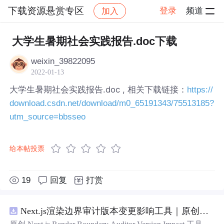
下载资源悬赏专区
登录
频道
加入
帖子详情
社区
下载资源悬赏专区
大学生暑期社会实践报告.doc下载
weixin_39822095
2022-01-13
大学生暑期社会实践报告.doc , 相关下载链接：
https://
download.csdn.net/download/m0_65191343/75513185?
utm_source=bbsseo
给本帖投票
19
回复
打赏
Next.js渲染边界审计版本变更影响工具｜原创源码+测试+离线