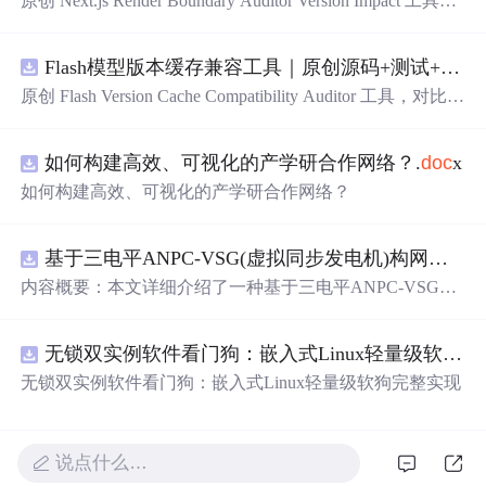
原创 Next.js Render Boundary Auditor Version Impact 工具，
围绕“建立服务端组件、客户端组件、数据获取、缓存和交
互边界图，识别错误跨界依赖”的结果，对比两个版本的输
Flash模型版本缓存兼容工具｜原创源码+测试+离线
入约定、规则参数、结果结构和风险项，识别变更影响。
压缩包包含完整源码、3 项自动化测试、可复现合成示
原创 Flash Version Cache Compatibility Auditor 工具，对比两
例、离线 HTML/JSON/SVG
报告
、1080×720 真实运行效
个Flash模型版本的前缀规范、缓存键、Tokenizer、命中率
果图、README、运行说明、功能清单、MIT License 及
和重建成本。压缩包包含完整源码、3 项自动化测试、可
原创与授权声明。运行时零第三方依赖，不包含热点产品
如何构建高效、可视化的产学研合作网络？.
doc
x
复现合成示例、离线 HTML/JSON/SVG
报告
、1080×720
或开源项目源码、Logo、官方截图、论文、生产日志或其
真实运行效果图、README、运行说明、功能清单、MIT
如何构建高效、可视化的产学研合作网络？
他受限素材。
License 及原创与授权声明。运行时零第三方依赖，不包含
热点产品或开源项目源码、Logo、官方截图、论文、生产
日志或其他受限素材。
基于三电平ANPC-VSG(虚拟同步发电机)构网型逆变器控制+双闭环+中点电位平衡控制
内容概要：本文详细介绍了一种基于三电平ANPC-VSG
（虚拟同步发电机）构网型逆变器的复合控制策略，聚焦
于双闭环控制与中点电位平衡控制的实现，适用于光伏储
无锁双实例软件看门狗：嵌入式Linux轻量级软狗完整实现
能系统并网的Simulink仿真模型。该模型为未发表的原创研
究成果，涵盖了逆变器在并网过程中的动态响应、稳定性
无锁双实例软件看门狗：嵌入式Linux轻量级软狗完整实现
控制以及中点电位的有效调节，旨在提升新能源并网系统
的稳定性与电能质量。文中还探讨了多种相关控制技术，
如DPWMA调制、正负序分离控制、前馈控制等，充分展
说点什么…
现了该系统在复杂电网环境下的适应性与先进性。; 适合人