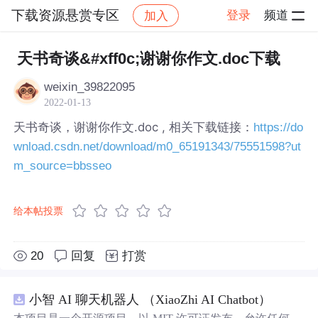
下载资源悬赏专区
登录
频道
加入
帖子详情
社区
下载资源悬赏专区
天书奇谈&#xff0c;谢谢你作文.doc下载
weixin_39822095
2022-01-13
天书奇谈，谢谢你作文.doc , 相关下载链接：
https://do
wnload.csdn.net/download/m0_65191343/75551598?ut
m_source=bbsseo
给本帖投票
20
回复
打赏
小智 AI 聊天机器人 （XiaoZhi AI Chatbot）