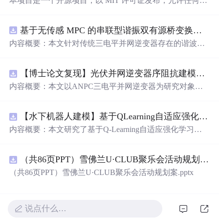
本项目是一个开源项目，以 MIT 许可证发布，允许任何人
免费使用，并可以用于商业用途。 我们希望通过这个项
目，能够帮助更多人入门 AI 硬件开发，了解如何将当下飞
基于无传感 MPC 的串联型谐振双有源桥变换器动态性能优化（Simulink仿真实现）
速发展的大语言模型应用到实际的硬件设备中。无论你是
对 AI 感兴趣的学生，还是想要探索新技术的开发者，都可
内容概要：本文针对传统三电平并网逆变器存在的谐波含
以通过这个项目获得宝贵的学习经验。
量高、电网不平衡工况适应性差及动态响应滞后等问题，
提出了一种基于有源中点箝位（ANPC）三电平逆变器的
【博士论文复现】光伏并网逆变器序阻抗建模、扫频辨识与弱电网交互稳定性分析【阻抗建模、验证扫频法】（Matlab代码、Simulink仿真实现）
高性能并网控制策略。该策略融合了双极性倍频脉宽调制
（DPWMA）、正负序分离锁相技术和电网电压前馈控
内容概要：本文以ANPC三电平并网逆变器为研究对象，
制，构建了“精准同步-扰动补偿-优质调制”的一体化控制体
提出了一种融合双极性倍频脉宽调制（DPWMA）、正负
系。通过Simulink搭建仿真模型，在稳态对称、电网不平衡
序分离锁相与电网电压前馈控制的高性能并网控制策略。
及动态扰动等多种工况下进行验证，结果表明该复合控制
【水下机器人建模】基于QLearning自适应强化学习PID控制器在AUV中的应用研究（Matlab代码实现）
通过对ANPC拓扑结构的分析，阐明其在开关损耗均衡、
策略能显著降低并网电流谐波，提升锁相精度，有效抑制
中点电位稳定和低输出谐波方面的硬件优势，为高质量并
内容概要：本文研究了基于Q-Learning自适应强化学习的PI
功率波动，并大幅缩短系统动态调节时间，增强了逆变器
网奠定基础。在此基础上，DPWMA调制策略有效提升输
D控制器在自主水下航行器（AUV）运动控制中的应用，
在复杂电网环境下的稳定性与适应性。; 适合人群：从事电
出波形的等效开关频率，显著降低谐波含量；正负序分离
旨在提升水下机器人在复杂、非线性及动态变化海洋环境
力电子、新能源并网、智能电网等相关领域的科研人员及
锁相技术可精准提取电网正序分量，克服电网不平衡导致
（共86页PPT）雪佛兰U·CLUB聚乐会活动规划案.pptx
中的控制精度与自适应能力。通过将强化学习算法与传统P
工程技术人员，尤其适合具备一定MATLAB/Simulink仿真
的锁相失真与电流不对称问题；电网电压前馈控制则增强
ID控制深度融合，构建了一种能够在线自主调整PID参数
（共86页PPT）雪佛兰U·CLUB聚乐会活动规划案.pptx
基础、专注于并网逆变器控制策略研究的研发人员； 使用
系统对动态扰动的响应能力，缩短调节时间。文章构建了
的智能控制框架，有效克服了传统PID控制器在面对模型
场景及目标：①用于提升大功率并网逆变器在电网电压不
“信号采集—核心控制—调制驱动”的三层协同控制架构，
不确定性、外部干扰和时变系统特性时适应性不足的问
平衡、骤升骤降等非理想工况下的运行性能；②为ANPC
并通过多工况仿真验证了该策略在稳态、不平衡及动态扰
题。研究详细阐述了AUV的动力学建模过程，并精心设计
拓扑结构与先进控制算法（如DPWMA、前馈-反馈复合控
说点什么…
动条件下的优越性能，结果表明系统具备优异的电能质
了Q-Learning算法的状态空间、动作空间与奖励函数，使
制）的协同优化提供仿真依据和技术参考；③适用于新能