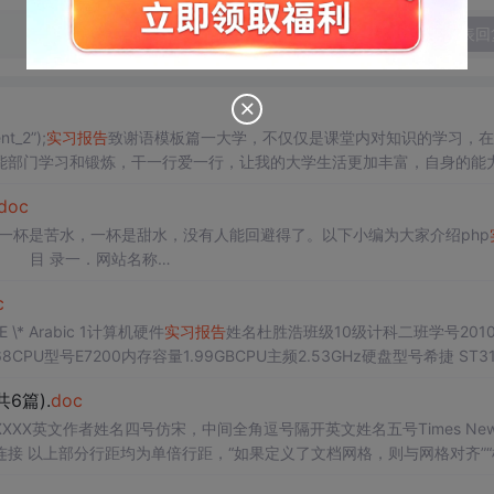
发表回
t_2”);
实习报告
致谢语模板篇一大学，不仅仅是课堂内对知识的学习，在
能部门学习和锻炼，干一行爱一行，让我的大学生活更加丰富，自身的能
着我发展和进步起来的老师和同学。衷心感谢辅导员殷XX老师四年以来对
doc
，一杯是苦水，一杯是甜水，没有人能回避得了。以下小编为大家介绍php
c
)第 页 PAGE \* Arabic 1第 页 PAGE \* Arabic 1计算机硬件
实习报告
姓名杜胜浩班级10级计科二班学号2010
PU型号E7200内存容量1.99GBCPU主频2.53GHz硬盘型号希捷 ST31
共6篇).
doc
XXXXX英文作者姓名四号仿宋，中间全角逗号隔开英文姓名五号Times New
”“根据
ＸＸＸＸＸＸＸＸＸＸＸＸＸＸＸＸＸＸＸＸＸＸＸＸＸＸＸＸＸＸＸＸＸ