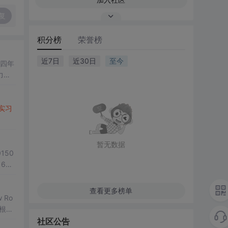
复
积分榜
荣誉榜
近7日
近30日
至今
四年
力和
于我
实习
暂无数据
150
608
查看更多榜单
 Ro
ＸＸＸ
社区公告