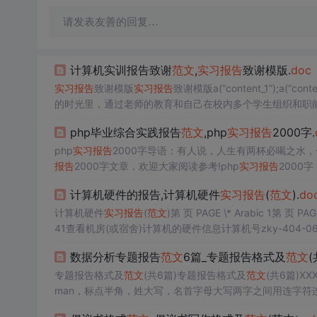
请发表友善的回复…
计算机实训报告致谢
范文
,
实习报告
致谢模版.
doc
实习报告
致谢模版
实习报告
致谢模版a(“content_1”);a(“conten
的时光里，通过老师的教育和自己在校内多个学生组织和职
水平也得到了全面的发展和提高，与此同时也结识了许多看
php毕业综合实践报告
范文
,php
实习报告
2000字.
的教...
php
实习报告
2000字导语：有人说，人生有两杯必喝之水
报告
2000字文章，欢迎大家阅读参考!php
实习报告
2000字 目 录一．网站名称
............................................................................................
计算机硬件的报告,计算机硬件
实习报告
(
范文
).
do
计算机硬件
实习报告
(
范文
41查看机房(或宿舍)计算机的硬件信息计算机号zky-404-068C
13AS硬盘容量1600GB网卡型号瑞昱 RTL813...
数据分析专题报告
范文
6篇_专题报告格式及
范文
(
专题报告格式及
范文
(共6篇)专题报告格式及
范文
(共6篇)X
man，标点半角，姓大写，名首字母大写两字之间用连字符连接 以上部分行距均为单倍行距，“如果定义了文档网格，则与网格对齐
页面设置确定行高线”选项选中2014年月内容摘要ＸＸＸ