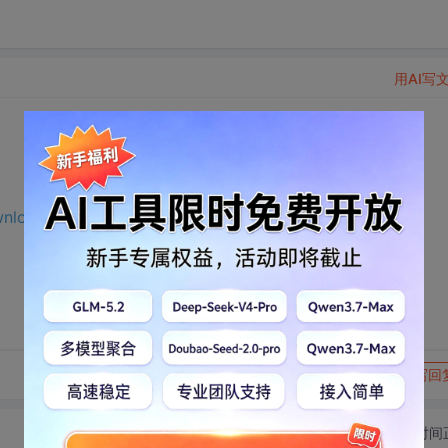
用AI写
ownload.csdn.net/download/m0_65191343/75521716?
转发到动态
举报
写回
切换为时间