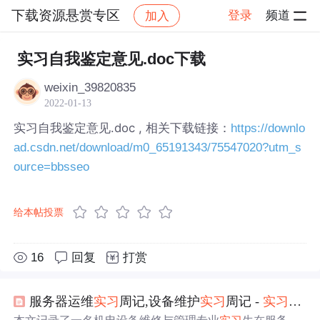
下载资源悬赏专区
登录
频道
加入
帖子详情
社区
下载资源悬赏专区
实习自我鉴定意见.doc下载
weixin_39820835
2022-01-13
实习自我鉴定意见.doc , 相关下载链接：
https://downlo
ad.csdn.net/download/m0_65191343/75547020?utm_s
ource=bbsseo
给本帖投票
16
回复
打赏
服务器运维
实习
周记,设备维护
实习
周记 -
实习
周记 