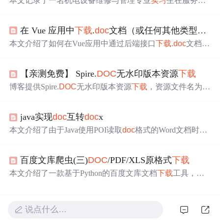
本文记录了一名机电设备维修与管理专业
实习
生在服务器
运维岗位的
实习
经历，从初次接触工作的紧张与兴奋，到
逐渐适应职场生活和业务学习的过程。
实习
生在
实习
中学
在 Vue 应用中
下载
.
doc
文档（或任何其他类型的文件）
习了业务理论知识，将专业技能与实际工作相结合，不断
提升自己的工作能力和适应性。
本文介绍了如何在Vue应用中通过后端接口
下载
.
doc
文档，
包括设置后端响应头、使用Axios发送GET请求、处理Blob
数据并模拟
下载
过程。
【亲测免费】 Spire.
DOC
无水印版本资源
下载
博客提供Spire.
DOC
无水印版本资源
下载
，资源文件名为 `
Spire.zip`，包含Spire.
DOC
无水印版本。解压文件后引用 `S
pire.
DOC
.dll` 即可在项目中使用其功能。同时提醒要合法
java实现
doc
互转
doc
x
使用，仓库不提供技术支持，资源遵循相关开源许可证。
本文介绍了由于Java使用POI读取
doc
格式的Word文档时无
法正确解析目录，因此需要将
doc
转换为
doc
x。详细讨论
了
doc
和
doc
x的区别，并提供了一种转换方法。此外，还
百度文库爬虫(三)
DOC
/PDF/XLS原格式
下载
提到了其他可能的转换方案，如使用特定插件或FreeMarke
r模板。最后，给出了使用Apache POI进行转换的具体代码
本文介绍了一款基于Python的百度文库文档
下载
工具，能
示例和依赖引入说明。
够
下载
doc
、xls、pdf等多种格式文档，通过分析JSON数据
和网页结构，实现文档格式的高保真还原，包括文字、图
片和排版。
说点什么…