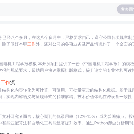
发表回
职至今已经八个多月，在这八个多月中，严格要求自己，遵守公司各项规章制
，除了做好本职
工作
外，还对公司的各项业务及产品情况作了一个全面的
有三项主要
工作
内容：其一，计算机及其网络维护管理方面，其二，《精
板 本开源项目提供了一份《中国电机工程学报》的模板文
学报的规范要求，帮助用户快速掌握排版格式，提升论文的专业性和可读
件，用户...
版
工作
流
非结构化内容转化为可计算、可复用、可批量渲染的结构化数据。基于规
辑，实现内容语义与呈现样式的精准解耦。技术价值体现在跨设备一致性
集、培训手册等需高频、稳定、专业输出的场景。Sqribble正是以模板
团队的轻量级文档操作系统。
文科研究者而言，核心期刊的低录用率（12%-15%）成为普遍痛点。投
智能匹配算法和自动化工具能显著提升效率。通过Python爬虫分析期刊
策略。这些方法特别适用于人文社科领域的研究者，帮助解决投错期刊、