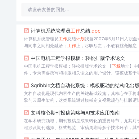
请发表友善的回复…
计算机系统管理员
工作
总结.
doc
计算机系统管理员
工作
总结
计划
我自2007年5月11日入
与同事之间相处融洽；
工作
上，尽职尽责，不敢有丝毫懈怠
解，熟悉业务知识，更好的做好本职
工作
。本岗位目前主要
中国电机工程学报模板：轻松排版学术论文
源》刊物的撰稿及编辑
工作
， 其三
中国电机工程学报模板：轻松排版学术论文 【
下载
地址】中国电机工程学报模
件，专为需要撰写和排版相关论文的用户设计。该模板基于
模板为`.
doc
`格式，支持Microsoft Word等常用文字处理软
Sqribble文档自动化系统：模板驱动的结构化出
文档自动化是现代内容生产的关键基础设施，其核心在于将
擎与云原生架构，这类系统通过模板定义视觉规范与排版逻
本可控性与协作确定性上，广泛应用于SaaS白皮书、客户案例
文科核心期刊投稿策略与AI技术应用指南
和结构化内容为双支柱，构建起面向市场、培训与技术文档
在学术研究领域，期刊投稿是成果转化的重要环节，尤其对于
程涉及期刊选择、格式规范、审稿周期等多个技术环节，其中
点、利用自然语言处理预测审稿意见等AI技术，可优化投稿