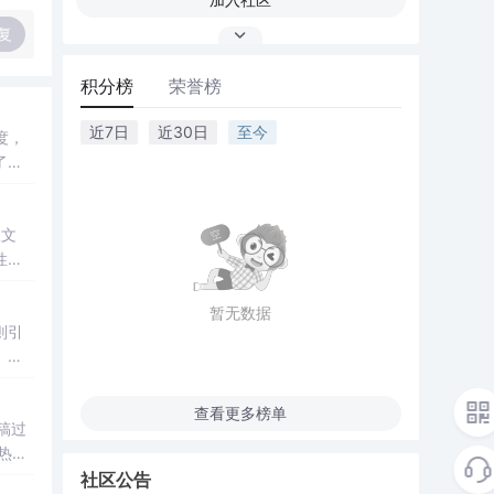
复
积分榜
荣誉榜
近7日
近30日
至今
度，
了
彩运
性。
暂无数据
则引
、版
驱动
查看更多榜单
稿过
热
格式
社区公告