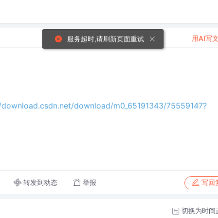
用AI写
服务超时,请刷新页面重试
//download.csdn.net/download/m0_65191343/75559147?
转发到动态
举报
写回
切换为时间