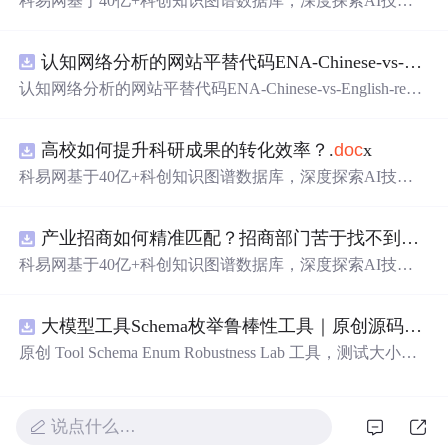
科易网基于40亿+科创知识图谱数据库，深度探索AI技术
在技术转移、成果转化、技术经纪、知识产权、产业创
新、科技招商等垂直领域的多样化应用场景，研究科技创
认知网络分析的网站平替代码ENA-Chinese-vs-English-reproducible.zip
新领域的AI+数智化解决方案，推动科技创新与产业创新
智能化发展。
认知网络分析的网站平替代码ENA-Chinese-vs-English-repro
ducible.zip
高校如何提升科研成果的转化效率？.
doc
x
科易网基于40亿+科创知识图谱数据库，深度探索AI技术
在技术转移、成果转化、技术经纪、知识产权、产业创
新、科技招商等垂直领域的多样化应用场景，研究科技创
产业招商如何精准匹配？招商部门苦于找不到符合产业链补链强链方向的目标企业怎么办？.
新领域的AI+数智化解决方案，推动科技创新与产业创新
智能化发展。
科易网基于40亿+科创知识图谱数据库，深度探索AI技术
在技术转移、成果转化、技术经纪、知识产权、产业创
新、科技招商等垂直领域的多样化应用场景，研究科技创
大模型工具Schema枚举鲁棒性工具｜原创源码+测试+离线报告
新领域的AI+数智化解决方案，推动科技创新与产业创新
智能化发展。
原创 Tool Schema Enum Robustness Lab 工具，测试大小
写、别名、未知枚举、空值与多语言取值对工具参数校验
和修复的影响。压缩包包含完整源码、3 项自动化测试、
可复现合成示例、离线 HTML/JSON/SVG 报告、1080×720
说点什么…
真实运行效果图、README、运行说明、功能清单、MIT