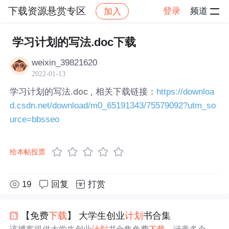
下载资源悬赏专区
登录
频道
加入
帖子详情
社区
下载资源悬赏专区
学习计划的写法.doc下载
weixin_39821620
2022-01-13
学习计划的写法.doc , 相关下载链接：
https://downloa
d.csdn.net/download/m0_65191343/75579092?utm_so
urce=bbsseo
给本帖投票
19
回复
打赏
【免费
下载
】 大学生创业
计划
书合集