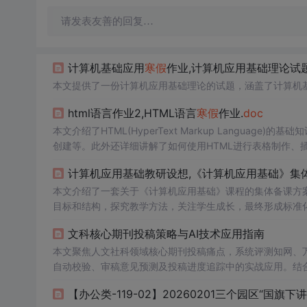
请发表友善的回复…
计算机基础应用
寒假
作业,计算机应用基础理论试
本文提供了一份计算机应用基础理论的试题，涵盖了计算机
html语言作业2,HTML语言
寒假
作业.
doc
本文介绍了HTML(HyperText Markup Langua
创建等。此外还详细讲解了如何使用HTML进行表格制作、
计算机应用基础教研设想,《计算机应用基础》集体
本文介绍了一套关于《计算机应用基础》课程的集体备课方
目标和结构，探究教学方法，关注学生成长，最终形成标准
文科核心期刊投稿策略与AI技术应用指南
本文聚焦人文社科领域核心期刊投稿痛点，系统评测知网、万
自动校验、审稿意见预测及投稿进度追踪中的实战应用。结合
投稿优化体系，提升录用率与学术传播效率。
【办公类-119-02】20260201三个园区“国旗下