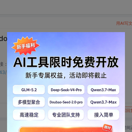
用AI写
oc下载
接：
1343/75520536?utm_source=bbsseo
转发到动态
举报
写回
切换为时间