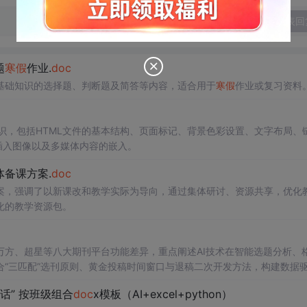
发表回
题
寒假
作业.
doc
基础知识的选择题、判断题及简答等内容，适合用于
寒假
作业或复习资料
ge)的基础知识，包括HTML文件的基本结构、页面标记、背景色彩设置、文字布局、
插入图像以及多媒体内容的嵌入。
备课方案.
doc
案，强调了以新课改和教学实际为导向，通过集体研讨、资源共享，优化
化的教学资源包。
方、超星等八大期刊平台功能差异，重点阐述AI技术在智能选题分析、
“三匹配”选刊原则、黄金投稿时间窗口与退稿二次开发方法，构建数据
讲话” 按班级组合
doc
x模板（AI+excel+python）