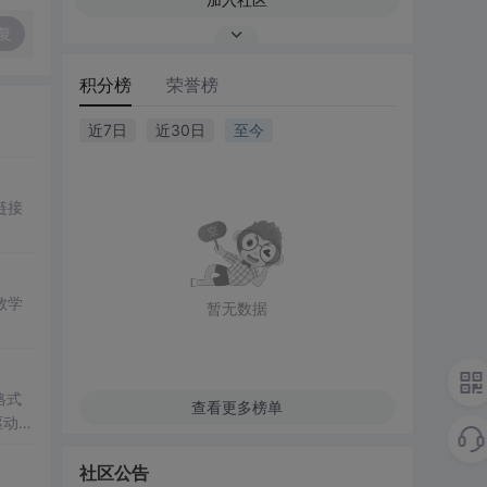
复
积分榜
荣誉榜
近7日
近30日
至今
。
链接
教学
暂无数据
格式
查看更多榜单
驱动的
社区公告