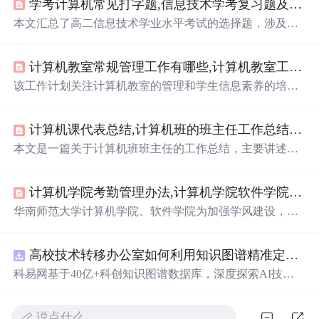
学考计算机常见打字题,信息技术学考复习题及答案.
本文汇总了高二信息技术学业水平考试的选择题，涉及信
息的共享性、软件应用、计算机病毒、通信技术发展、数
据处理技巧、网络信息复制与粘贴、信息技术趋势、语音
计算机教室常规管理工作有哪些,计算机教室工作计划2011.
技术、信息定义、信息发布与管理、Excel操作、图片
下载
方法，以及相关工具选择。
该工作计划关注计算机教室的管理和学生信息素养的培
养。主要内容包括：加强机房维护，预防病毒，改善网络
教室卫生，修复硬件；通过校本培训提高学生信息技术应
计算机课代表总结,计算机班的班主任工作总结.
doc
用能力，组织课外活动以增强信息素养；同时，制定班级
管理目标，改进常规工作，重点关注卫生、纪律，以提升
本文是一篇关于计算机班班主任的工作总结，主要讲述了
学习成绩，助力学生升学。
如何加强常规管理，创建团结和谐的班级氛围，以及如何
通过指导学生自治自理能力和组织各类活动来促进良好的
计算机学院考勤管理办法,计算机学院软件学院考勤制度(试行).
学风、班风形成。同时，文章还强调了抓好学习中心工
作，设立学习目标，提高课堂纪律，以及关心学生生活的
华南师范大学计算机学院、软件学院为加强学风建设，规
方方面面，以此建立良好的师生关系和学习环境。
范年级管理，出台了详细的考勤请假制度。该制度覆盖课
堂、周末考勤及请假流程，旨在提醒学生关注学习，提高
高校技术转移办公室如何利用知识图谱精准定位产业需求与技术适配点？.
出勤率和安全意识，对旷课、请假行为设定了明确的奖惩
措施。考勤由班委和科代表负责，请假需提前申请并获得
科易网基于40亿+科创知识图谱数据库，深度探索AI技术
批准，旷课累计过多将影响学生评优甚至可能导致休学。
在技术转移、成果转化、技术经纪、知识产权、产业创
同时，制度还强调了对学习困难和经常晚归同学的关注。
新、科技招商等垂直领域的多样化应用场景，研究科技创
说点什么…
新领域的AI+数智化解决方案，推动科技创新与产业创新