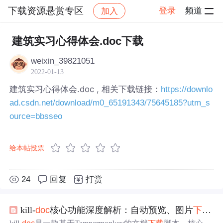
下载资源悬赏专区
登录
频道
加入
帖子详情
社区
下载资源悬赏专区
建筑实习心得体会.doc下载
weixin_39821051
2022-01-13
建筑实习心得体会.doc , 相关下载链接：
https://downlo
ad.csdn.net/download/m0_65191343/75645185?utm_s
ource=bbsseo
给本帖投票
24
回复
打赏
kill-
doc
核心功能深度解析：自动预览、图片
下载
、