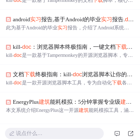
kill-
doc
是一款基于Tampermonkey的文档
下载
脚本，核心功
能包括智能自动预览（触发懒加载、确保内容完整渲
染）、高质量图片
下载
（支持PNG/JPEG/WebP、Canvas/S
android
实习
报告,基于Android的毕业
实习
报告.
doc
VG/Blob URL、ZIP打包）以及PDF转换与优化（浏览器打
印、分页拼接、布局适配）。其技术原理依赖浏览器渲
此为基于Android的毕业
实习
报告，介绍了Android系统特
染、二进制数据处理与图像拼接，适配百度文库、原创力
点，如开放性、开发调试环境好等，指出其市场潜力大。
文档、飞书文档等30+平台，强调自动化、质量优先与合规
还分析了手机操作系统现状，包括塞班、安卓、iOS等。鉴
使用。
kill-
doc
：浏览器脚本终极指南，一键文档
下载
神器
于高校对智能终端需求大，阐述了开发基于Android手机的
校园助手软件的意义。
kill-
doc
是一款基于Tampermonkey的开源浏览器脚本，专为
自动化
下载
网页文档设计。支持百度文库、原创力文档、
道客巴巴等30+平台，可一键提取PDF、PPT、Word、TXT
文档
下载
终极指南：kill-
doc
浏览器脚本让你的文档
及图片格式；具备智能识别、批量处理、可视化操作面板
等功能。依赖Tampermonkey扩展，在Chrome/Edge/Firefox
kill-
doc
是一款开源浏览器脚本工具，专为自动化
下载
各类
上运行，强调合法合规使用与前端渲染资源抓取。
网页文档设计。基于Tampermonkey运行，支持百度文库、
原创力文档、道客巴巴等30+平台，可智能识别并一键
下载
EnergyPlus
建筑
能耗模拟：5分钟掌握专业级
建筑
节
PDF、PPT、Word、TXT及图片格式文档。其核心技术涵
盖画布渲染、图片拼接、jsPDF生成与自动化操作模拟，强
本文系统介绍EnergyPlus这一开源
建筑
能耗模拟工具，涵盖
调合法合规使用，适用于学术研究与个人学习场景。
其核心能力（热平衡计算、HVAC建模、数值求解算
法）、安装配置流程、典型应用场景（数据中心、办公
建
筑
、城市气候影响）及高效使用方法（模型简化、结果验
说点什么…
证、Python自动化）。重点突出其在
建筑
节能分析中的物