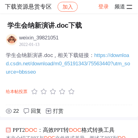
下载资源悬赏专区
登录
频道
加入
帖子详情
社区
下载资源悬赏专区
学生会纳新演讲.doc下载
weixin_39821051
2022-01-13
学生会纳新演讲.doc , 相关下载链接：
https://downloa
d.csdn.net/download/m0_65191343/75563440?utm_so
urce=bbsseo
给本帖投票
22
回复
打赏
PPT2
DOC
：高效PPT转
DOC
格式转换工具