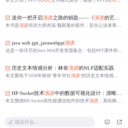
本文介绍了PPT与
DOC
文件格式差异，阐述了PPT到
DOC
的转换过程，包括软件选择、安装及操作流程，还提及转
换中常见问题与对策。同时探讨了格式保留、兼容性、批
送你一把开启
演讲
之路的钥匙——《
演讲
的艺术》
处理功能及数据安全和隐私保护等方面，为用户提供全面
的转换指导。
本书是
演讲
培训大师杰瑞·魏斯曼的新作，旨在让读者掌握
演讲
技巧。通过80篇短文，从
演讲
实例入手，分析人与人
面对面交流时的每个细节，强调叙述、问答等要素融合的
java web ppt_javawebppt
演讲
重要性，提供成功
演讲
者讲述故事、跟踪观众反应并调整
情绪的方法。活动邀请读者分享创业、
演讲
或工作经历的
这是一份详尽的Java Web开发资源集合，包括PPT课件和项
故事，有机会获赠《
演讲
的艺术》及《创意不是想出来
目
演讲
模板。内容涵盖Java Web应用概述、编程技术、Ser
的》两本书。
vlet、JSP、SSH2框架整合、JDBC以及MVC设计思想。通
历史文本情感分析：林肯
演讲
的NLP适配实践
过这些资料，读者可以深入理解Web应用的运行原理，掌
握HTML、HTTP协议，学习使用Java技术进行Web开发，
本文聚焦于1838年林肯‘青年学社
演讲
’的历史文本情感分
并提升答辩和
演讲
能力。
析，针对历史英语在词汇、句法、修辞和价值层面的四大
结构性障碍，提出可解释的三级渐进式NLP框架：词级情
HP-Socket技术
演讲
中的数据可视化设计：清晰与说服力
感锚定（构建LincolnSentimentDict专属词典）、句法结构
加权（定制spaCy解析器）、段落级情感流建模（LSTM建
本文围绕HP-Socket高性能通信组件的技术
演讲
，系统阐述
模修辞转折）。通过考古级文本清洗、语境驱动标注与实
架构类图、通信时序图及HTTP协议专项图表的设计方法，
证参数校准，实现情感热力图与修辞节奏可视化，强调历
并介绍渐进式展示、动态标注、代码-图表联动、对比可视
史语境对NLP适配的核心约束。
化四大实战技巧。强调通过科学可视化提升技术传播的清
说点什么…
晰度与说服力，所有图表资源均来自项目
Doc
目录，服务