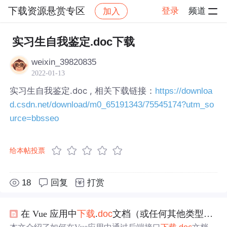
下载资源悬赏专区
登录
频道
加入
帖子详情
社区
下载资源悬赏专区
实习生自我鉴定.doc下载
weixin_39820835
2022-01-13
实习生自我鉴定.doc , 相关下载链接：
https://downloa
d.csdn.net/download/m0_65191343/75545174?utm_so
urce=bbsseo
给本帖投票
18
回复
打赏
在 Vue 应用中
下载
.
doc
文档（或任何其他类型的文件）