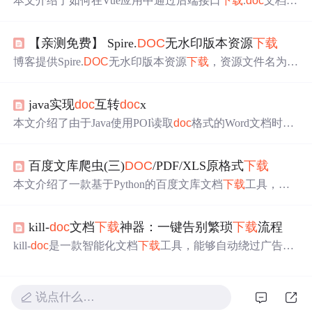
本文介绍了如何在Vue应用中通过后端接口
下载
.
doc
文档，
包括设置后端响应头、使用Axios发送GET请求、处理Blob
数据并模拟
下载
过程。
【亲测免费】 Spire.
DOC
无水印版本资源
下载
博客提供Spire.
DOC
无水印版本资源
下载
，资源文件名为 `
Spire.zip`，包含Spire.
DOC
无水印版本。解压文件后引用 `S
pire.
DOC
.dll` 即可在项目中使用其功能。同时提醒要合法
java实现
doc
互转
doc
x
使用，仓库不提供技术支持，资源遵循相关开源许可证。
本文介绍了由于Java使用POI读取
doc
格式的Word文档时无
法正确解析目录，因此需要将
doc
转换为
doc
x。详细讨论
了
doc
和
doc
x的区别，并提供了一种转换方法。此外，还
百度文库爬虫(三)
DOC
/PDF/XLS原格式
下载
提到了其他可能的转换方案，如使用特定插件或FreeMarke
r模板。最后，给出了使用Apache POI进行转换的具体代码
本文介绍了一款基于Python的百度文库文档
下载
工具，能
示例和依赖引入说明。
够
下载
doc
、xls、pdf等多种格式文档，通过分析JSON数据
和网页结构，实现文档格式的高保真还原，包括文字、图
kill-
doc
文档
下载
神器：一键告别繁琐
下载
流程
片和排版。
kill-
doc
是一款智能化文档
下载
工具，能够自动绕过广告、
登录验证和验证码等限制，支持技术文档与学术资料的一
键
下载
。具备智能清理、批量处理和多平台兼容特性，用
户可通过Tampermonkey快速部署，实现高效、纯净的
下载
说点什么…
体验。