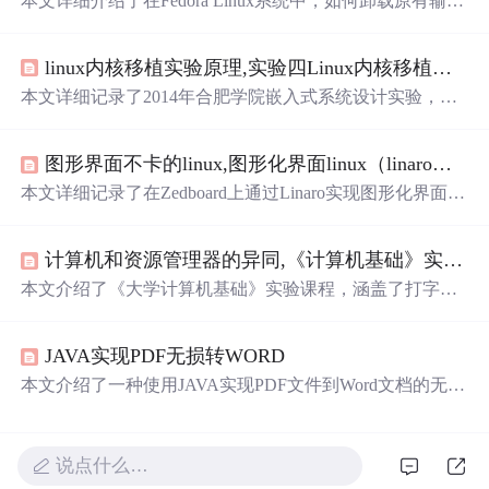
本文详细介绍了在Fedora Linux系统中，如何卸载原有输入
法服务，安装FCITX输入法框架，并进行相关配置，包括
修改环境变量、创建配置文件等步骤，以实现五笔和拼音
linux内核移植实验原理,实验四Linux内核移植实验.
d
输入法的支持。需要注意的是，安装过程中可能需要重启
系统以清除旧输入法的残留设置。此外，还分享了在不同
本文详细记录了2014年合肥学院嵌入式系统设计实验，学
字符编码下使用FCITX的注意事项。
生团队在Linux 2.6.32内核移植过程中，从源码配置、错误
解决到最终在S3C2440处理器上编译并测试的过程。重点
图形界面不卡的linux,图形化界面linux（linaro）的安装小结.
介绍了内核配置、编译错误处理及关键步骤。
本文详细记录了在Zedboard上通过Linaro实现图形化界面Li
nux的安装过程，包括SD卡分区、软件配置及常见问题解
决方案，适合Linux新手参考。
计算机和资源管理器的异同,《计算机基础》实验指导.
本文介绍了《大学计算机基础》实验课程，涵盖了打字练
习、网络资源搜索与保存、邮件操作、办公软件应用等内
容，旨在提升信息技术技能。通过实战操作，学生将熟练
JAVA实现PDF无损转WORD
掌握键盘输入、输入法使用、搜索引擎和通讯工具的运
用。
本文介绍了一种使用JAVA实现PDF文件到Word文档的无损
格式转换方法。该方法通过Aspose.PDF库实现，转换后的
Word文档保持原始PDF格式不变但不可编辑。文章提供了
完整的代码示例及运行结果。
说点什么…