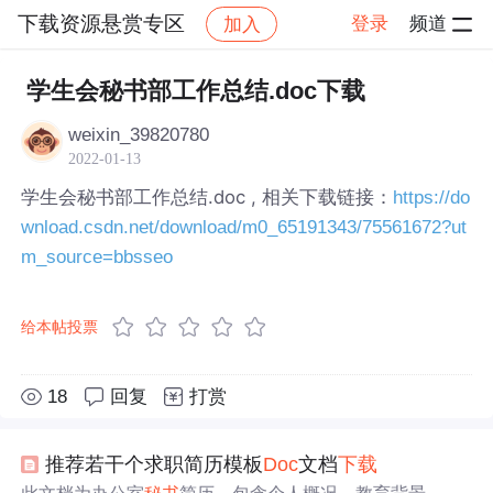
下载资源悬赏专区
登录
频道
加入
帖子详情
社区
下载资源悬赏专区
学生会秘书部工作总结.doc下载
weixin_39820780
2022-01-13
学生会秘书部工作总结.doc , 相关下载链接：
https://do
wnload.csdn.net/download/m0_65191343/75561672?ut
m_source=bbsseo
给本帖投票
18
回复
打赏
推荐若干个求职简历模板
Doc
文档
下载