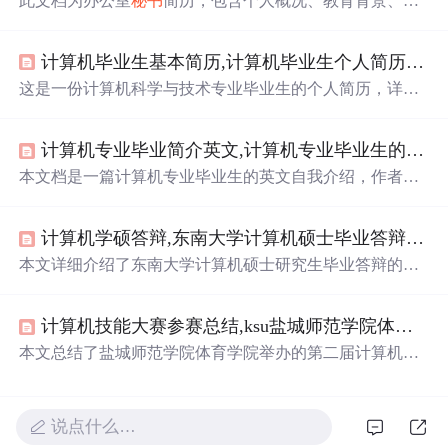
此文档为办公室
秘书
简历，包含个人概况、教育背景、工
作经历等信息。求职者熟练运用Microsoft Office办公软件，
有丰富行政工作经验。文档还提供多个简历模板及封面的
计算机毕业生基本简历,计算机毕业生个人简历.
doc
下载
地址，以及全国各省市求职人才网站大全。
这是一份计算机科学与技术专业毕业生的个人简历，详细
介绍了其在
学生会
的工作经验，如担任
秘书
长和学习
部
长，组织各类活动，以及获得的奖项。在技能方面，该毕
计算机专业毕业简介英文,计算机专业毕业生的英文自我介绍.
业生精通Photoshop、Office软件，熟悉计算机网络、数据
库和软件工程，具备电脑维护和网页编辑能力。此外，还
本文档是一篇计算机专业毕业生的英文自我介绍，作者来
参加了多项实践活动和技能培训，展现出良好的团队协作
自广东某城市，毕业于中山大学计算机科学专业，擅长C+
和组织能力。
+和Java编程，曾参与过教师指导的LAN聊天室项目，负责
计算机学硕答辩,东南大学计算机硕士毕业答辩基本流程(参考).
实时通讯系统的开发。此外，作者还曾在
学生会
工作两
年，担任过书记和
秘书
长，以细心和认真受到好评。对于
本文详细介绍了东南大学计算机硕士研究生毕业答辩的全
未来职业，作者首选IBM，希望成为技术支持工程师，具
过程，包括延期答辩申请、匿名送审论文格式、在线答辩
备良好的沟通能力和技术背景，并且不惧频繁出差。
申请、材料准备、盲审与非盲审流程、以及所需文件和档
计算机技能大赛参赛总结,ksu盐城师范学院体育学院第二届计算机技能大赛活动总结.
案袋清单。确保了毕业生顺利进行答辩前的所有准备工
作。
本文总结了盐城师范学院体育学院举办的第二届计算机技
能大赛活动。学院领导高度重视，成立专门小组策划并组
织了预选赛，通过多渠道宣传和明确分工确保活动顺利进
行。参赛学生展现出良好的计算机应用能力，激发了更多
说点什么…
学生对计算机的兴趣。此次活动体现了学院的特色和学生