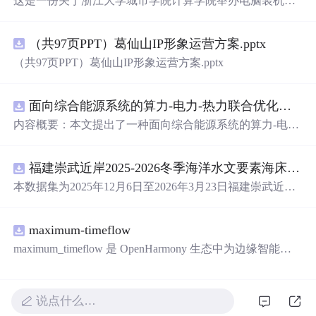
这是一份关于浙江大学城市学院计算学院举办电脑装机大
赛的策划案。活动旨在通过一系列富有趣味性的比赛环
节，增进同学们之间的友谊，提升他们对电脑硬件和IT知
（共97页PPT）葛仙山IP形象运营方案.pptx
识的理解。参赛者以团队形式报名，通过完成看图猜价、I
ampc模仿游戏和盲操等挑战，角逐优胜。活动还涉及场地
（共97页PPT）葛仙山IP形象运营方案.pptx
申请、物资准备、宣传、赞助、报名流程和工作人员分工
等多个方面的工作安排。
面向综合能源系统的算力-电力-热力联合优化调度策略（Matlab代码实现）
内容概要：本文提出了一种面向综合能源系统的算力-电
力-热力联合优化调度策略，并提供了基于Matlab的完整代
码实现。该资源系统性地探讨了多能源系统中电力、热力
福建崇武近岸2025-2026冬季海洋水文要素海床基观测数据集.zip
与算力资源的协同优化问题，通过构建精细化的数学模
型，实现能源供给、负荷需求与计算任务的全局联合调
本数据集为2025年12月6日至2026年3月23日福建崇武近岸
度，旨在提升综合能源系统的整体能效、经济性与运行灵
海域海床基现场观测数据，包含自容式温度波潮仪（TD）
活性。研究涵盖了源网荷储协调、多时间尺度优化、需求
和声学多普勒流速剖面仪（ADCP）获取的潮位、波浪、
响应机制等关键技术，并融合粒子群算法（PSO）、灰狼
maximum-timeflow
水温等海洋水文要素的同步观测数据以及质控文件，质控
优化器（GWO）等多种智能优化算法进行高效求解。文档
文件记录观测要素数据对应的质量标志，包括通过（pas
maximum_timeflow 是 OpenHarmony 生态中为边缘智能打
不仅提供了核心算法实现，还整合了大量相关科研主题与
s）和可疑（suspect）,其中suspect代表该观测值偏离其局地
造的轻量级 AI 推理子系统，具备跨平台一致性、多后端融
复现资源，形成了一个面向能源系统优化领域的综合性技
均值的3倍标准差。
合、端云协同安全三大领先能力，全面支持资源受限的 Lit
术资料库。; 适合人群：具备电力系统、能源系统建模或优
eOS-M 轻量设备与功能完整的 Linux 系统.
说点什么…
化算法基础，正在从事科研工作1-3年的研究生或研发人